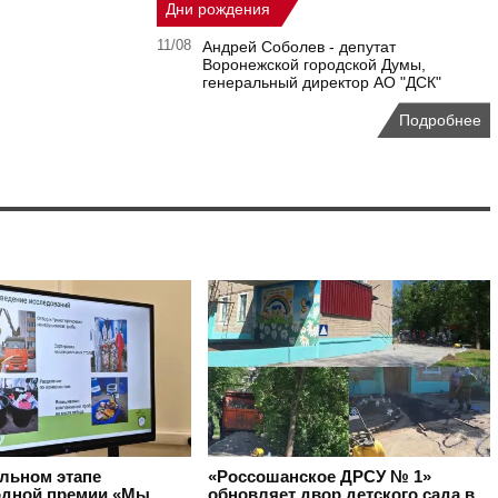
Дни рождения
11/08
Андрей Соболев - депутат
Воронежской городской Думы,
генеральный директор АО "ДСК"
Подробнее
альном этапе
«Россошанское ДРСУ № 1»
дной премии «Мы
обновляет двор детского сада в