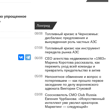
но упрощенное
о
Лонгрид
08/08
Топливный кризис в Черноземье:
дисбаланс предложения и
вынужденная роль частных АЗС
07/08
Топливный кризис как инструмент
передела рынка АЗС
06/08
CEO агентства недвижимости «1983»
Марина Коротова рассказала, как
пережить уход всей команды и
превратить предательство в актив
05/08
Непонятное обвинение и вопрос о
потерпевшем — как прошло первое
заседание по делу воронежского
адвоката Виктории Стуковой
03/08
Сооснователь CMO Club Russia
Евгения Чурбанова: «Искусственный
интеллект уже уволил креаторов.
Маркетинг — следующий»