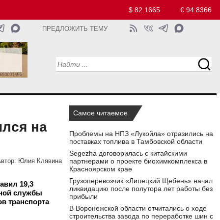
$ 82.1665
€ 94.8366
ПРЕДЛОЖИТЬ ТЕМУ
Самое читаемое
ился на
Проблемы на НПЗ «Лукойла» отразились на
поставках топлива в Тамбовской области
Segezha договорилась с китайскими
партнерами о проекте биохимкомплекса в
втор:
Юлия Клявина
Красноярском крае
Грузоперевозчик «Липецкий Щебень» начал
авил 19,3
ликвидацию после полутора лет работы без
ьной службы
прибыли
ов транспорта
В Воронежской области отчитались о ходе
строительства завода по переработке шин с