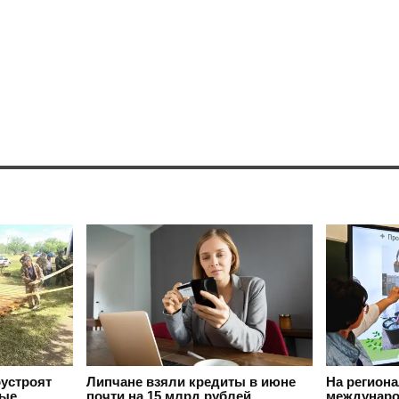
оустроят
Липчане взяли кредиты в июне
На регион
вые
почти на 15 млрд рублей
междунаро