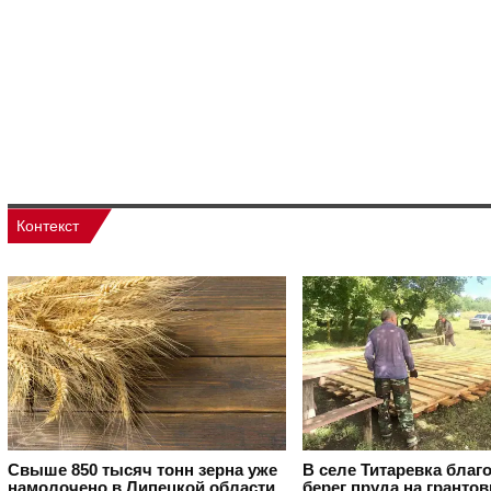
Контекст
Свыше 850 тысяч тонн зерна уже
В селе Титаревка благ
намолочено в Липецкой области
берег пруда на гранто