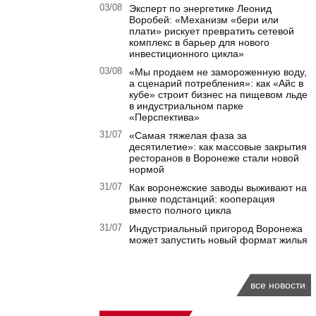
03/08
Эксперт по энергетике Леонид
Воробей: «Механизм «бери или
плати» рискует превратить сетевой
комплекс в барьер для нового
инвестиционного цикла»
03/08
«Мы продаем не замороженную воду,
а сценарий потребления»: как «Айс в
кубе» строит бизнес на пищевом льде
в индустриальном парке
«Перспектива»
31/07
«Самая тяжелая фаза за
десятилетие»: как массовые закрытия
ресторанов в Воронеже стали новой
нормой
31/07
Как воронежские заводы выживают на
рынке подстанций: кооперация
вместо полного цикла
31/07
Индустриальный пригород Воронежа
может запустить новый формат жилья
все новости