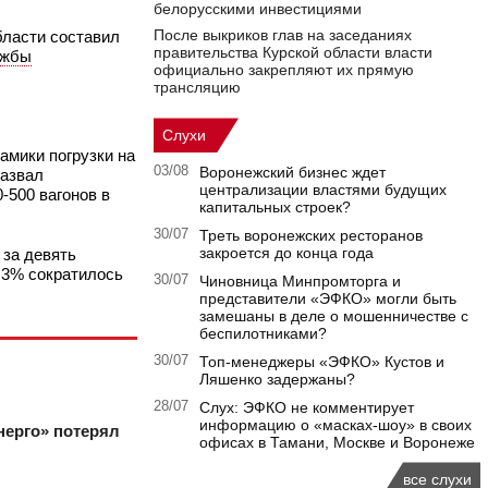
белорусскими инвестициями
После выкриков глав на заседаниях
бласти составил
правительства Курской области власти
ужбы
официально закрепляют их прямую
трансляцию
Слухи
амики погрузки на
03/08
Воронежский бизнес ждет
азвал
централизации властями будущих
0-500 вагонов в
капитальных строек?
30/07
Треть воронежских ресторанов
закроется до конца года
 за девять
7,3% сократилось
30/07
Чиновница Минпромторга и
представители «ЭФКО» могли быть
замешаны в деле о мошенничестве с
беспилотниками?
30/07
Топ-менеджеры «ЭФКО» Кустов и
Ляшенко задержаны?
28/07
Слух: ЭФКО не комментирует
информацию о «масках-шоу» в своих
нерго» потерял
офисах в Тамани, Москве и Воронеже
все слухи