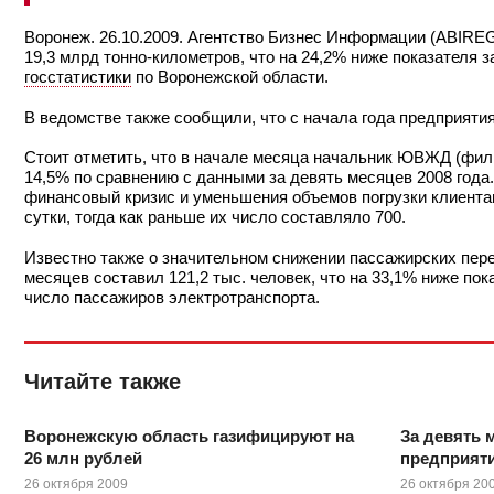
Воронеж. 26.10.2009. Агентство Бизнес Информации (ABIREG
19,3 млрд тонно-километров, что на 24,2% ниже показателя 
госстатистики
по Воронежской области.
В ведомстве также сообщили, что с начала года предприятия
Стоит отметить, что в начале месяца начальник ЮВЖД (фи
14,5% по сравнению с данными за девять месяцев 2008 года
финансовый кризис и уменьшения объемов погрузки клиентам
сутки, тогда как раньше их число составляло 700.
Известно также о значительном снижении пассажирских пере
месяцев составил 121,2 тыс. человек, что на 33,1% ниже пок
число пассажиров электротранспорта.
Читайте также
Воронежскую область газифицируют на
За девять 
26 млн рублей
предприяти
26 октября 2009
26 октября 20