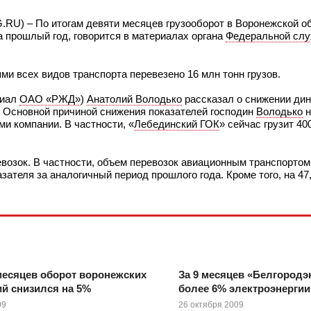
.RU) – По итогам девяти месяцев грузооборот в Воронежской о
за прошлый год, говорится в материалах органа
Федеральной сл
ми всех видов транспорта перевезено 16 млн тонн грузов.
лиал
ОАО «РЖД»
)
Анатолий Володько
рассказал о снижении дин
. Основной причиной снижения показателей господин
Володько
н
и компании. В частности, «
Лебединский ГОК
» сейчас грузит 40
возок. В частности, объем перевозок авиационным транспортом
азателя за аналогичный период прошлого года. Кроме того, на 4
месяцев оборот воронежских
За 9 месяцев «Белгородэ
й снизился на 5%
более 6% электроэнергии
09
26 октября 2009