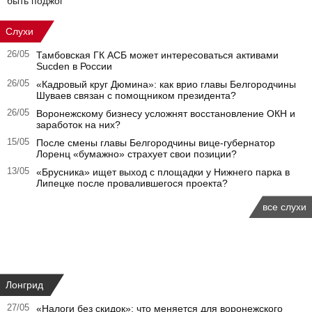
быть поджог
Слухи
26/05
Тамбовская ГК АСБ может интересоваться активами
Sucden в России
26/05
«Кадровый круг Дюмина»: как врио главы Белгородчины
Шуваев связан с помощником президента?
26/05
Воронежскому бизнесу усложнят восстановление ОКН и
заработок на них?
15/05
После смены главы Белгородчины вице-губернатор
Лоренц «бумажно» страхует свои позиции?
13/05
«Брусника» ищет выход с площадки у Нижнего парка в
Липецке после провалившегося проекта?
все слухи
Лонгрид
27/05
«Налоги без скидок»: что меняется для воронежского