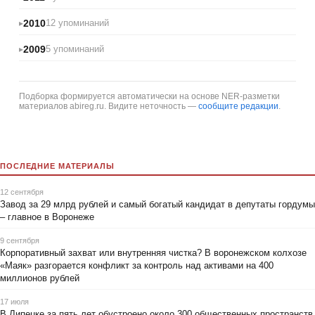
2010
12 упоминаний
2009
5 упоминаний
Подборка формируется автоматически на основе NER-разметки
материалов abireg.ru. Видите неточность —
сообщите редакции
.
ПОСЛЕДНИЕ МАТЕРИАЛЫ
12 сентября
Завод за 29 млрд рублей и самый богатый кандидат в депутаты гордумы
– главное в Воронеже
9 сентября
Корпоративный захват или внутренняя чистка? В воронежском колхозе
«Маяк» разгорается конфликт за контроль над активами на 400
миллионов рублей
17 июля
В Липецке за пять лет обустроено около 300 общественных пространств