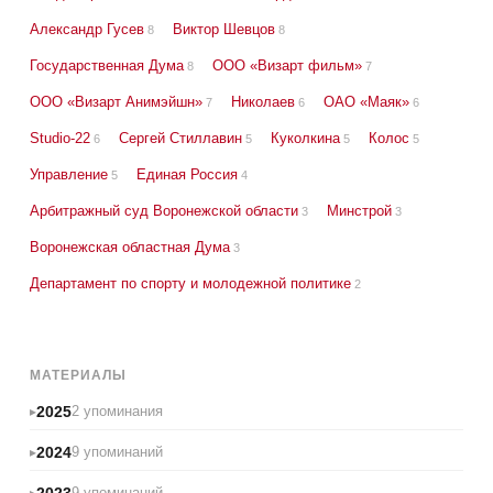
Александр Гусев
Виктор Шевцов
8
8
Государственная Дума
ООО «Визарт фильм»
8
7
ООО «Визарт Анимэйшн»
Николаев
ОАО «Маяк»
7
6
6
Studio-22
Сергей Стиллавин
Куколкина
Колос
6
5
5
5
Управление
Единая Россия
5
4
Арбитражный суд Воронежской области
Минстрой
3
3
Воронежская областная Дума
3
Департамент по спорту и молодежной политике
2
МАТЕРИАЛЫ
2025
2 упоминания
2024
9 упоминаний
2023
9 упоминаний