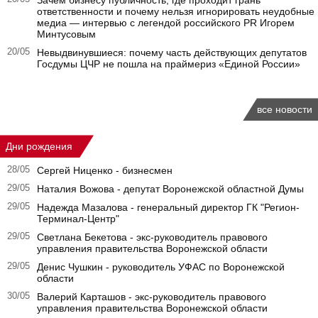
Зачем бизнесу публичность, где проходит грань
ответственности и почему нельзя игнорировать неудобные
медиа — интервью с легендой российского PR Игорем
Минтусовым
20/05
Невыдвинувшиеся: почему часть действующих депутатов
Госдумы ЦЧР не пошла на праймериз «Единой России»
все новости
Дни рождения
28/05
Сергей Ниценко - бизнесмен
29/05
Наталия Вожова - депутат Воронежской областной Думы
29/05
Надежда Мазалова - генеральный директор ГК "Регион-
Терминал-Центр"
29/05
Светлана Бекетова - экс-руководитель правового
управления правительства Воронежской области
29/05
Денис Чушкин - руководитель УФАС по Воронежской
области
30/05
Валерий Карташов - экс-руководитель правового
управления правительства Воронежской области