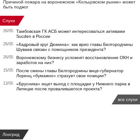
Причиной пожара на воронежском «Кольцовском рынке» может
быть поджог
Слухи
26/05
Тамбовская ГК АСБ может интересоваться активами
Sucden в России
26/05
«Кадровый круг Дюмина»: как врио главы Белгородчины
Шуваев связан с помощником президента?
26/05
Воронежскому бизнесу усложнят восстановление ОКН и
заработок на них?
15/05
После смены главы Белгородчины вице-губернатор
Лоренц «бумажно» страхует свои позиции?
13/05
«Брусника» ищет выход с площадки у Нижнего парка в
Липецке после провалившегося проекта?
все слухи
Лонгрид