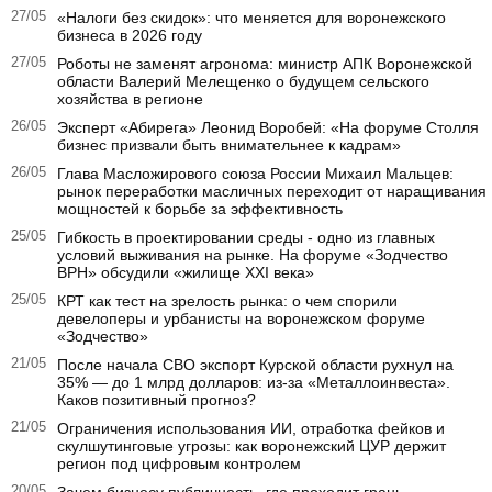
27/05
«Налоги без скидок»: что меняется для воронежского
бизнеса в 2026 году
27/05
Роботы не заменят агронома: министр АПК Воронежской
области Валерий Мелещенко о будущем сельского
хозяйства в регионе
26/05
Эксперт «Абирега» Леонид Воробей: «На форуме Столля
бизнес призвали быть внимательнее к кадрам»
26/05
Глава Масложирового союза России Михаил Мальцев:
рынок переработки масличных переходит от наращивания
мощностей к борьбе за эффективность
25/05
Гибкость в проектировании среды - одно из главных
условий выживания на рынке. На форуме «Зодчество
ВРН» обсудили «жилище XXI века»
25/05
КРТ как тест на зрелость рынка: о чем спорили
девелоперы и урбанисты на воронежском форуме
«Зодчество»
21/05
После начала СВО экспорт Курской области рухнул на
35% — до 1 млрд долларов: из-за «Металлоинвеста».
Каков позитивный прогноз?
21/05
Ограничения использования ИИ, отработка фейков и
скулшутинговые угрозы: как воронежский ЦУР держит
регион под цифровым контролем
20/05