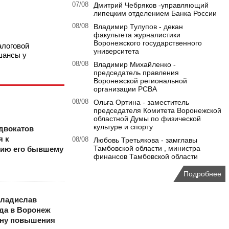
07/08
Дмитрий Чебряков -управляющий
липецким отделением Банка России
08/08
Владимир Тулупов - декан
факультета журналистики
Воронежского государственного
алоговой
университета
шансы у
08/08
Владимир Михайленко -
председатель правления
Воронежской региональной
организации РСВА
08/08
Ольга Ортина - заместитель
председателя Комитета Воронежской
областной Думы по физической
культуре и спорту
двокатов
я к
08/08
Любовь Третьякова - замглавы
Тамбовской области , министра
тию его бывшему
финансов Тамбовской области
Подробнее
Владислав
да в Воронеж
ину повышения