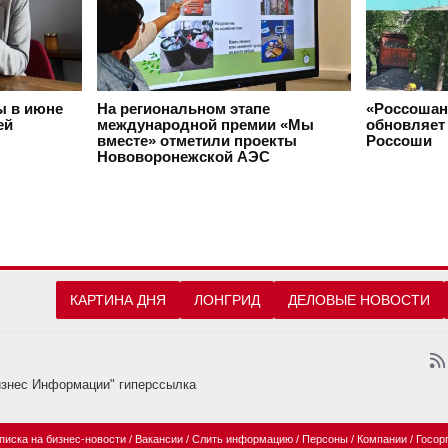
ы в июне
На региональном этапе
«Россошан
ей
международной премии «Мы
обновляет 
вместе» отметили проекты
Россоши
Нововоронежской АЭС
КАРТИНА ДНЯ
ЛОНГРИД
ДЕЛОВЫЕ НОВОСТИ
изнес Информации" гиперссылка
писка на бизнес-новости
/
Вакансии
/
Слить информацию
/
Персоны
/
Компании
/
Госор