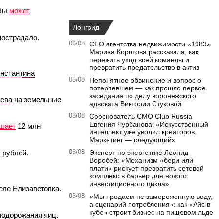
мбы
может
Лонгрид
 пострадало.
06/08
CEO агентства недвижимости «1983»
Марина Коротова рассказала, как
пережить уход всей команды и
превратить предательство в актив
нстантина
05/08
Непонятное обвинение и вопрос о
потерпевшем — как прошло первое
заседание по делу воронежского
еева
на земельные
адвоката Виктории Стуковой
03/08
Сооснователь CMO Club Russia
Евгения Чурбанова: «Искусственный
шает
12 млн
интеллект уже уволил креаторов.
Маркетинг — следующий»
н рублей.
03/08
Эксперт по энергетике Леонид
Воробей: «Механизм «бери или
плати» рискует превратить сетевой
комплекс в барьер для нового
инвестиционного цикла»
еле Елизаветовка.
03/08
«Мы продаем не замороженную воду,
а сценарий потребления»: как «Айс в
кубе» строит бизнес на пищевом льде
подорожания яиц.