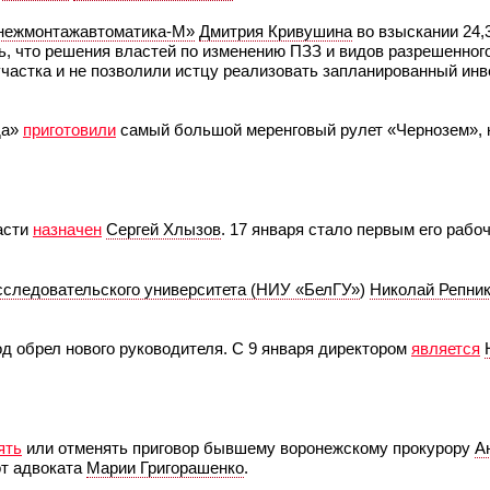
ежмонтажавтоматика-М»
Дмитрия Кривушина
во взыскании 24,
ь, что решения властей по изменению ПЗЗ и видов разрешенног
участка и не позволили истцу реализовать запланированный ин
да»
приготовили
самый большой меренговый рулет «Чернозем», 
асти
назначен
Сергей Хлызов
. 17 января стало первым его рабо
исследовательского университета (НИУ «БелГУ»
)
Николай Репни
д обрел нового руководителя. С 9 января директором
является
ять
или отменять приговор бывшему воронежскому прокурору
А
от адвоката
Марии Григорашенко
.