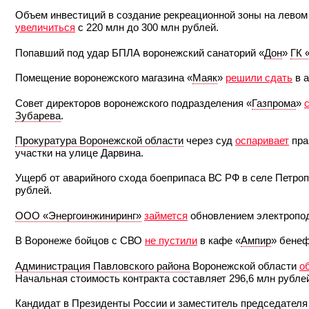
Объем инвестиций в создание рекреационной зоны на лево
увеличиться
с 220 млн до 300 млн рублей.
Попавший под удар БПЛА воронежский санаторий «
Дон
»
ГК 
Помещение воронежского магазина «
Маяк
»
решили сдать
в а
Совет директоров воронежского подразделения «
Газпрома
»
Зубарева
.
Прокуратура Воронежской области
через суд
оспаривает
пра
участки на улице Дарвина.
Ущерб от аварийного схода боеприпаса ВС РФ в селе Петро
рублей.
ООО «Энергоинжиниринг»
займется
обновлением электропод
В Воронеже бойцов с СВО
не пустили
в кафе «
Ампир
» бене
Администрация Павловского района
Воронежской области
о
Начальная стоимость контракта составляет 296,6 млн рубле
Кандидат в Президенты России и заместитель председател