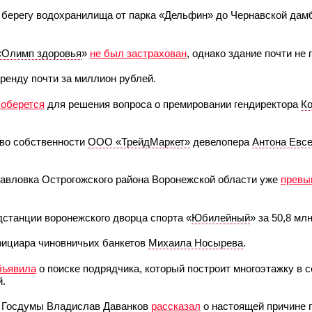
м берегу водохранилища от парка «Дельфин» до Чернавской да
«Олимп здоровья
»
не был застрахован
, однако здание почти не
ренду почти за миллион рублей.
соберется
для решения вопроса о премировании гендиректора
Ко
во собственности
ООО «ТрейдМаркет»
девелопера
Антона Евс
павловка Острогожского района Воронежской области уже
превы
станции воронежского дворца спорта «
Юбилейный
» за 50,8 мл
фициара чиновничьих банкетов
Михаила Носырева
.
бъявила
о поиске подрядчика, который построит многоэтажку в с
й.
я
Госдумы
Владислав Даванков
рассказал
о настоящей причине 