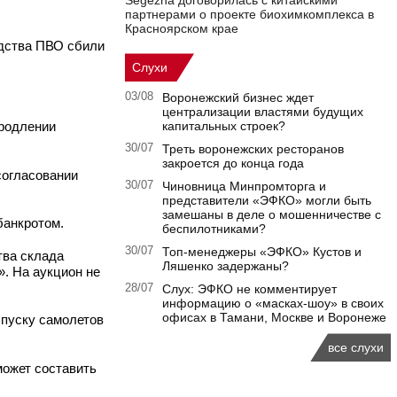
Segezha договорилась с китайскими
партнерами о проекте биохимкомплекса в
Красноярском крае
дства ПВО сбили
Слухи
03/08
Воронежский бизнес ждет
централизации властями будущих
продлении
капитальных строек?
30/07
Треть воронежских ресторанов
закроется до конца года
согласовании
30/07
Чиновница Минпромторга и
представители «ЭФКО» могли быть
замешаны в деле о мошенничестве с
банкротом.
беспилотниками?
30/07
Топ-менеджеры «ЭФКО» Кустов и
тва склада
Ляшенко задержаны?
». На аукцион не
28/07
Слух: ЭФКО не комментирует
информацию о «масках-шоу» в своих
офисах в Тамани, Москве и Воронеже
ыпуску самолетов
все слухи
может составить