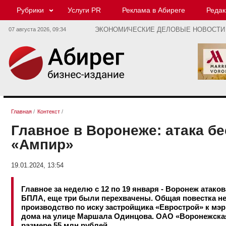
Рубрики
Услуги PR
Реклама в Абиреге
Редак
07 августа 2026,
09:34
ЭКОНОМИЧЕСКИЕ ДЕЛОВЫЕ НОВОСТИ
Главная
/
Контекст
/
Главное в Воронеже: атака б
«Ампир»
19.01.2024, 13:54
Главное за неделю с 12 по 19 января - Воронеж атак
БПЛА, еще три были перехвачены. Общая повестка н
производство по иску застройщика «Еврострой» к мэ
дома на улице Маршала Одинцова. ОАО «Воронежская
размере 55 млн рублей.