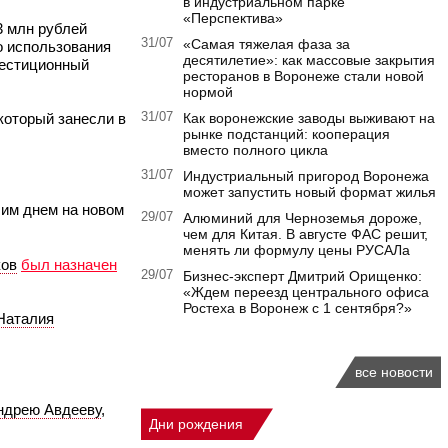
в индустриальном парке
«Перспектива»
3 млн рублей
31/07
«Самая тяжелая фаза за
о использования
десятилетие»: как массовые закрытия
вестиционный
ресторанов в Воронеже стали новой
нормой
который занесли в
31/07
Как воронежские заводы выживают на
рынке подстанций: кооперация
вместо полного цикла
31/07
Индустриальный пригород Воронежа
может запустить новый формат жилья
чим днем на новом
29/07
Алюминий для Черноземья дороже,
чем для Китая. В августе ФАС решит,
менять ли формулу цены РУСАЛа
ков
был назначен
29/07
Бизнес-эксперт Дмитрий Орищенко:
«Ждем переезд центрального офиса
Ростеха в Воронеж с 1 сентября?»
Наталия
все новости
ндрею Авдееву
,
Дни рождения