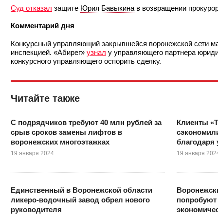
Суд отказал
защите
Юрия Бавыкина
в возвращении прокурор
Комментарий дня
Конкурсный управляющий закрывшейся воронежской сети ма
инспекцией. «Абирег»
узнал
у управляющего партнера юриди
конкурсного управляющего оспорить сделку.
Читайте также
С подрядчиков требуют 40 млн рублей за
Клиенты «
срыв сроков замены лифтов в
сэкономили
воронежских многоэтажках
благодаря 
19 января 2024
19 января 202
Единственный в Воронежской области
Воронежски
ликеро-водочный завод обрел нового
попробуют 
руководителя
экономиче