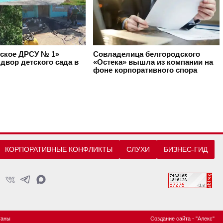
ское ДРСУ № 1»
Совладелица белгородского
двор детского сада в
«Остека» вышла из компании на
фоне корпоративного спора
КОРПОРАТИВНЫЕ КОНФЛИКТЫ
СЛУХИ
БИЗНЕС-ГИД
ганы
Создание сайта
- "Алекс"