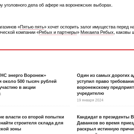
у уголовного дела об афере на воронежских выборах.
газинов «
Пятью пять
» хочет оспорить залог имущества перед н
ческой компании «
Рябых и партнеры
»
Михаила Рябых
, каковы 
ТНС энерго Воронеж»
Один из самых дорогих а
 около 500 тысяч рублей
уступил право требовани
участию в акции
воронежскому предприя
учредителю
4
19 января 2024
е власти со второй попытки
Кандидат в президенты 
найти строителя склада для
Даванков во время приез
ской зоны
раскрыл истинную прич