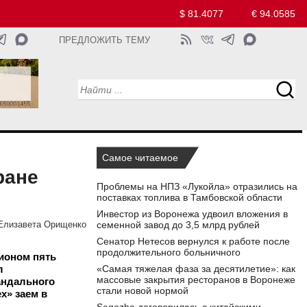
$ 81.4077
€ 94.0585
ПРЕДЛОЖИТЬ ТЕМУ
Самое читаемое
ране
Проблемы на НПЗ «Лукойла» отразились на
поставках топлива в Тамбовской области
Инвестор из Воронежа удвоил вложения в
семенной завод до 3,5 млрд рублей
Елизавета Орищенко
Сенатор Нетесов вернулся к работе после
продолжительного больничного
гионом пять
л
«Самая тяжелая фаза за десятилетие»: как
массовые закрытия ресторанов в Воронеже
андального
стали новой нормой
х» заем в