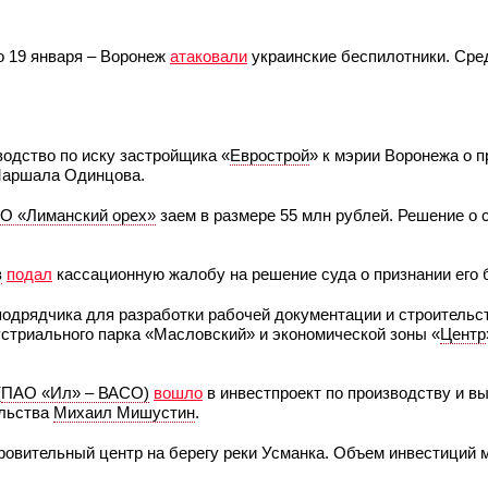
о 19 января – Воронеж
атаковали
украинские беспилотники. Сре
одство по иску застройщика «
Еврострой
» к мэрии Воронежа о 
 Маршала Одинцова.
О «Лиманский орех»
заем в размере 55 млн рублей. Решение о 
в
подал
кассационную жалобу на решение суда о признании его 
подрядчика для разработки рабочей документации и строительс
стриального парка «Масловский» и экономической зоны «
Центр
(
ПАО «Ил» – ВАСО)
вошло
в инвестпроект по производству и в
ельства
Михаил Мишустин
.
ровительный центр на берегу реки Усманка. Объем инвестиций 