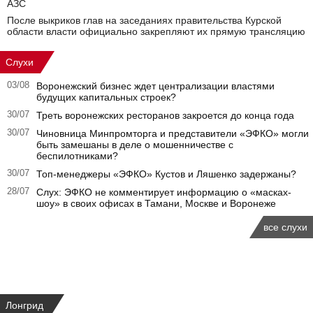
АЗС
После выкриков глав на заседаниях правительства Курской
области власти официально закрепляют их прямую трансляцию
Слухи
03/08
Воронежский бизнес ждет централизации властями
будущих капитальных строек?
30/07
Треть воронежских ресторанов закроется до конца года
30/07
Чиновница Минпромторга и представители «ЭФКО» могли
быть замешаны в деле о мошенничестве с
беспилотниками?
30/07
Топ-менеджеры «ЭФКО» Кустов и Ляшенко задержаны?
28/07
Слух: ЭФКО не комментирует информацию о «масках-
шоу» в своих офисах в Тамани, Москве и Воронеже
все слухи
Лонгрид