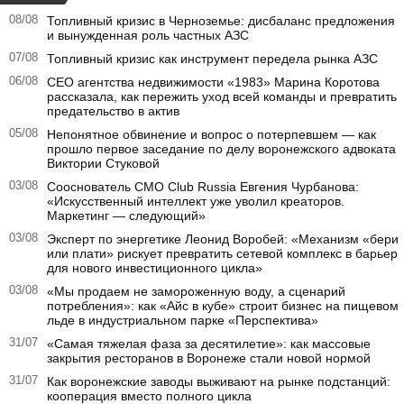
08/08
Топливный кризис в Черноземье: дисбаланс предложения
и вынужденная роль частных АЗС
07/08
Топливный кризис как инструмент передела рынка АЗС
06/08
CEO агентства недвижимости «1983» Марина Коротова
рассказала, как пережить уход всей команды и превратить
предательство в актив
05/08
Непонятное обвинение и вопрос о потерпевшем — как
прошло первое заседание по делу воронежского адвоката
Виктории Стуковой
03/08
Сооснователь CMO Club Russia Евгения Чурбанова:
«Искусственный интеллект уже уволил креаторов.
Маркетинг — следующий»
03/08
Эксперт по энергетике Леонид Воробей: «Механизм «бери
или плати» рискует превратить сетевой комплекс в барьер
для нового инвестиционного цикла»
03/08
«Мы продаем не замороженную воду, а сценарий
потребления»: как «Айс в кубе» строит бизнес на пищевом
льде в индустриальном парке «Перспектива»
31/07
«Самая тяжелая фаза за десятилетие»: как массовые
закрытия ресторанов в Воронеже стали новой нормой
31/07
Как воронежские заводы выживают на рынке подстанций:
кооперация вместо полного цикла