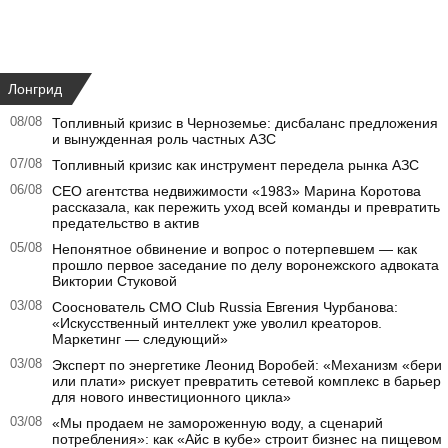
Лонгрид
08/08
Топливный кризис в Черноземье: дисбаланс предложения
и вынужденная роль частных АЗС
07/08
Топливный кризис как инструмент передела рынка АЗС
06/08
CEO агентства недвижимости «1983» Марина Коротова
рассказала, как пережить уход всей команды и превратить
предательство в актив
05/08
Непонятное обвинение и вопрос о потерпевшем — как
прошло первое заседание по делу воронежского адвоката
Виктории Стуковой
03/08
Сооснователь CMO Club Russia Евгения Чурбанова:
«Искусственный интеллект уже уволил креаторов.
Маркетинг — следующий»
03/08
Эксперт по энергетике Леонид Воробей: «Механизм «бери
или плати» рискует превратить сетевой комплекс в барьер
для нового инвестиционного цикла»
03/08
«Мы продаем не замороженную воду, а сценарий
потребления»: как «Айс в кубе» строит бизнес на пищевом