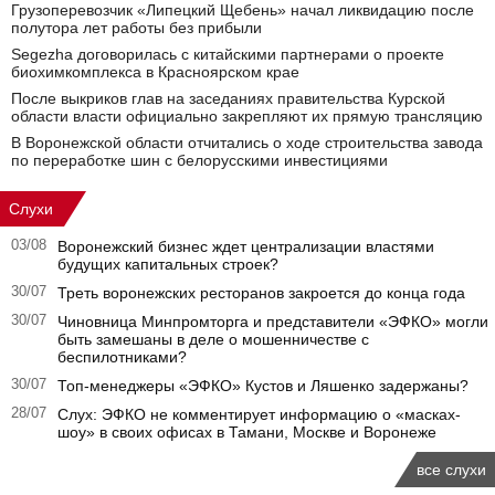
Грузоперевозчик «Липецкий Щебень» начал ликвидацию после
полутора лет работы без прибыли
Segezha договорилась с китайскими партнерами о проекте
биохимкомплекса в Красноярском крае
После выкриков глав на заседаниях правительства Курской
области власти официально закрепляют их прямую трансляцию
В Воронежской области отчитались о ходе строительства завода
по переработке шин с белорусскими инвестициями
Слухи
03/08
Воронежский бизнес ждет централизации властями
будущих капитальных строек?
30/07
Треть воронежских ресторанов закроется до конца года
30/07
Чиновница Минпромторга и представители «ЭФКО» могли
быть замешаны в деле о мошенничестве с
беспилотниками?
30/07
Топ-менеджеры «ЭФКО» Кустов и Ляшенко задержаны?
28/07
Слух: ЭФКО не комментирует информацию о «масках-
шоу» в своих офисах в Тамани, Москве и Воронеже
все слухи