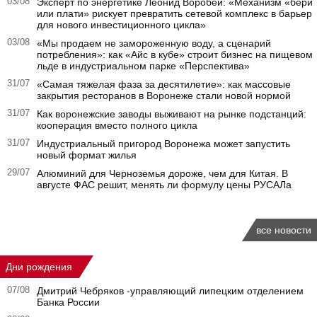
03/08
Эксперт по энергетике Леонид Воробей: «Механизм «бери
или плати» рискует превратить сетевой комплекс в барьер
для нового инвестиционного цикла»
03/08
«Мы продаем не замороженную воду, а сценарий
потребления»: как «Айс в кубе» строит бизнес на пищевом
льде в индустриальном парке «Перспектива»
31/07
«Самая тяжелая фаза за десятилетие»: как массовые
закрытия ресторанов в Воронеже стали новой нормой
31/07
Как воронежские заводы выживают на рынке подстанций:
кооперация вместо полного цикла
31/07
Индустриальный пригород Воронежа может запустить
новый формат жилья
29/07
Алюминий для Черноземья дороже, чем для Китая. В
августе ФАС решит, менять ли формулу цены РУСАЛа
все новости
Дни рождения
07/08
Дмитрий Чебряков -управляющий липецким отделением
Банка России