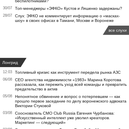
беспилотниками?
30/07
Топ-менеджеры «ЭФКО» Кустов и Ляшенко задержаны?
28/07
Слух: ЭФКО не комментирует информацию о «масках-
шоу» в своих офисах в Тамани, Москве и Воронеже
все слухи
Лонгрид
12:03
Топливный кризис как инструмент передела рынка АЗС
06/08
CEO агентства недвижимости «1983» Марина Коротова
рассказала, как пережить уход всей команды и превратить
предательство в актив
05/08
Непонятное обвинение и вопрос о потерпевшем — как
прошло первое заседание по делу воронежского адвоката
Виктории Стуковой
03/08
Сооснователь CMO Club Russia Евгения Чурбанова:
«Искусственный интеллект уже уволил креаторов.
Маркетинг — следующий»