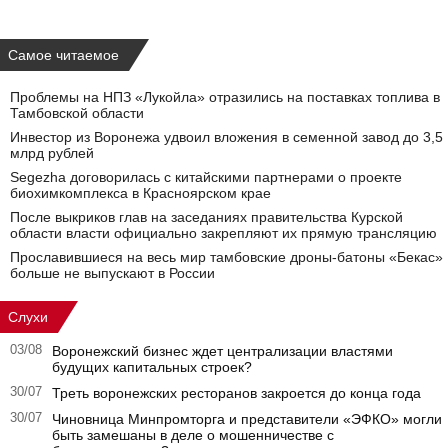
Самое читаемое
Проблемы на НПЗ «Лукойла» отразились на поставках топлива в
Тамбовской области
Инвестор из Воронежа удвоил вложения в семенной завод до 3,5
млрд рублей
Segezha договорилась с китайскими партнерами о проекте
биохимкомплекса в Красноярском крае
После выкриков глав на заседаниях правительства Курской
области власти официально закрепляют их прямую трансляцию
Прославившиеся на весь мир тамбовские дроны-батоны «Бекас»
больше не выпускают в России
Слухи
03/08
Воронежский бизнес ждет централизации властями
будущих капитальных строек?
30/07
Треть воронежских ресторанов закроется до конца года
30/07
Чиновница Минпромторга и представители «ЭФКО» могли
быть замешаны в деле о мошенничестве с