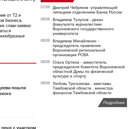
07/08
Дмитрий Чебряков -управляющий
липецким отделением Банка России
ие от T2 и
08/08
Владимир Тулупов - декан
ов бизнеса.
факультета журналистики
их спам-заявки;
Воронежского государственного
аться
университета
азнообразные
08/08
Владимир Михайленко -
председатель правления
Воронежской региональной
организации РСВА
08/08
Ольга Ортина - заместитель
председателя Комитета Воронежской
областной Думы по физической
культуре и спорту
08/08
Любовь Третьякова - замглавы
деева пошли
Тамбовской области , министра
финансов Тамбовской области
ского
Подробнее
 пруд с участком