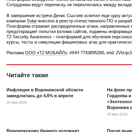
Сотрудники ведут переписку, не переключаясь между вкладк
В завершение встречи Денис Сысоев осветил еще одну акту
компании
Solar
внесено в реестр отечественного ПО и разра
Платформа отражает распределенные атаки, направленные н
предотвращает попытки взлома сайтов, подмены информации
T2 Security Awareness – платформой для обучения персона
курсы, тесты и симуляции фишинговых атак для практическо
Реклама
ООО «Т2 МОБАЙЛ»
, ИНН 7743895280, erid: 2Vtzqx
Читайте также
Инфляция в Воронежской области
На фоне п
замедлилась до 4,6% в апреле
Гордеева и
«Экотехно
26 мая 2026
Воронежа 
26 мая 2026
Воронежскому бизнесу усложнят
После выво