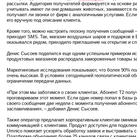
рассылки. Аудитория получателей формируется на основе р
учитывать имеют ли они домашних животных, занимаются ли
получают ли звонки от фирм с аналогичными услугами. Если 
его вручную под описание клиента.
Кроме того, можно настроить геозону получения сообщений –
приходит SMS. Так, магазин воздушных шаров и подарков в Во
оказывался рядом, приходило приглашение на открытие и с
Денис Сысоев поделился еще одним успешным примером исп
продуктовых магазинов распродала замороженные товары за
Маркетинговые исследования показывают, что более 90% по
очень высокая. В условиях сегодняшней геополитической об
ограничении передачи данных.
«При этом мы заботимся о своих клиентах. Абонент T2 полу
проговариваем этот момент. Если один номер попал в базы р
своего сообщения две недели с момента получения абоненто
заспамливания», – добавил Денис Сысоев.
Также оператор предлагает корпоративным клиентам омник
коммуникацией с клиентами. Продукт доступен для подклю
Umnico помогает ускорять обработку заявок и выстраивать с
Платформа объединяет более 25 каналов связи с клиентами в