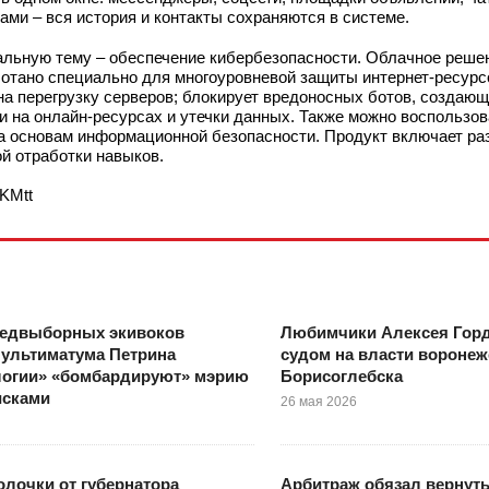
ами – вся история и контакты сохраняются в системе.
альную тему – обеспечение кибербезопасности. Облачное решен
ботано специально для многоуровневой защиты интернет-ресурс
а перегрузку серверов; блокирует вредоносных ботов, создающ
 на онлайн-ресурсах и утечки данных. Также можно воспользов
ла основам информационной безопасности. Продукт включает р
й отработки навыков.
3KMtt
редвыборных экивоков
Любимчики Алексея Гор
 ультиматума Петрина
судом на власти воронеж
логии» «бомбардируют» мэрию
Борисоглебска
исками
26 мая 2026
лочки от губернатора
Арбитраж обязал вернуть