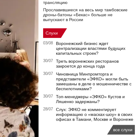
трансляцию
Прославившиеся на весь мир тамбовские
дроны-батоны «Бекас» больше не
выпускают в России
Слухи
03/08
Воронежский бизнес ждет
централизации властями будущих
капитальных строек?
30/07
Треть воронежских ресторанов
закроется до конца года
30/07
Чиновница Минпромторга и
представители «ЭФКО» могли быть
замешаны в деле о мошенничестве с
беспилотниками?
30/07
Топ-менеджеры «ЭФКО» Кустов и
Ляшенко задержаны?
28/07
Слух: ЭФКО не комментирует
информацию о «масках-шоу» в своих
офисах в Тамани, Москве и Воронеже
все слухи