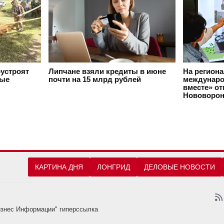
оустроят
Липчане взяли кредиты в июне
На регион
вые
почти на 15 млрд рублей
междунаро
вместе» о
Нововорон
КАРТИНА ДНЯ
ЛОНГРИД
ДЕЛОВЫЕ НОВОСТИ
изнес Информации" гиперссылка