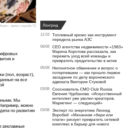
Лонгрид
Фото – пресс-служба Т2
12:03
Топливный кризис как инструмент
передела рынка АЗС
06/08
CEO агентства недвижимости «1983»
Марина Коротова рассказала, как
 цифровых
пережить уход всей команды и
вития и
превратить предательство в актив
05/08
Непонятное обвинение и вопрос о
потерпевшем — как прошло первое
 (пол, возраст),
заседание по делу воронежского
данные на все
адвоката Виктории Стуковой
ой
03/08
Сооснователь CMO Club Russia
Евгения Чурбанова: «Искусственный
интеллект уже уволил креаторов.
анными. Мы
Маркетинг — следующий»
Например, можно
тдела по развитию
03/08
Эксперт по энергетике Леонид
Воробей: «Механизм «бери или
плати» рискует превратить сетевой
комплекс в барьер для нового
ые рекламные