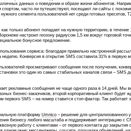
азличных данных о поведении и образе жизни абонентов. Напри
 спортом, часто ли путешествуют, посещают ли сайты с похожи
нужного сегмента пользователей нет среди готовых пресетов, Т
 как только абонент попадает на нужную территорию, в течение 
ронеже настроил геозону радиусом 1,5 км вокруг торговой точки
пециальное бонусное предложение.
ользования сервиса: благодаря правильно настроенной рассыл
 неделю. Конверсия в открытие SMS составила 31% в первую м
льзователей просматривают сообщения после получения, конве
становки это один из самых стабильных каналов связи – SMS д
чает рекламные сообщения не чаще одного раза в 14 дней. Мы в
азных бизнес-заказчиков, второй корпоративный клиент будет ж
м первого SMS – на номер ставится стоп-фактор. Так работает 
анальную платформу
Umnico
– решение для централизованного 
чения бизнесу любого масштаба и поддерживает интеграцию с 
квозную работу с клиентами – от первого контакта до закрытия 
 одном окне: мессенджеры, соцсети, площадки объявлений, чат 