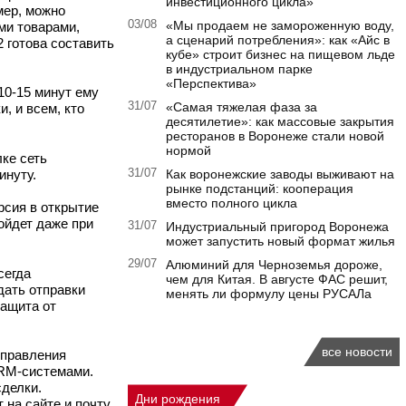
инвестиционного цикла»
мер, можно
03/08
«Мы продаем не замороженную воду,
ми товарами,
а сценарий потребления»: как «Айс в
2 готова составить
кубе» строит бизнес на пищевом льде
в индустриальном парке
«Перспектива»
10-15 минут ему
31/07
«Самая тяжелая фаза за
, и всем, кто
десятилетие»: как массовые закрытия
ресторанов в Воронеже стали новой
нормой
ке сеть
инуту.
31/07
Как воронежские заводы выживают на
рынке подстанций: кооперация
вместо полного цикла
рсия в открытие
ойдет даже при
31/07
Индустриальный пригород Воронежа
может запустить новый формат жилья
29/07
Алюминий для Черноземья дороже,
сегда
чем для Китая. В августе ФАС решит,
дать отправки
менять ли формулу цены РУСАЛа
защита от
все новости
управления
CRM-системами.
сделки.
Дни рождения
на сайте и почту.