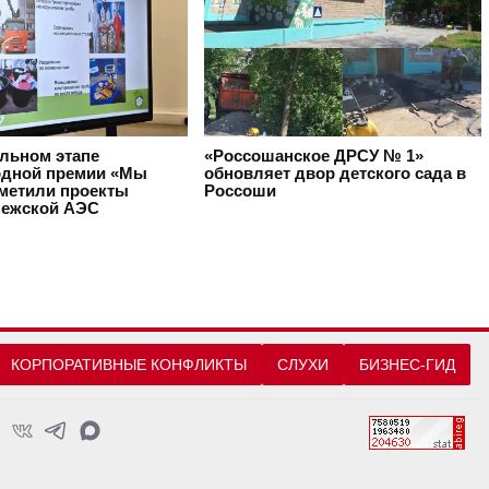
альном этапе
«Россошанское ДРСУ № 1»
дной премии «Мы
обновляет двор детского сада в
тметили проекты
Россоши
ежской АЭС
КОРПОРАТИВНЫЕ КОНФЛИКТЫ
СЛУХИ
БИЗНЕС-ГИД