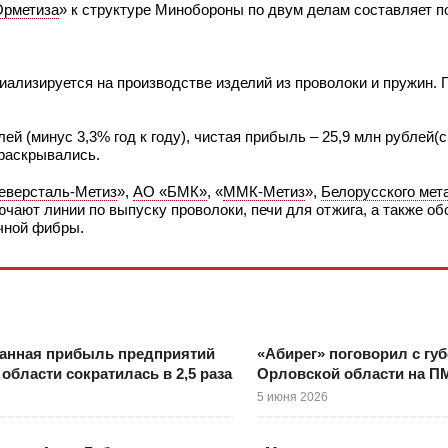
Орметиза
» к структуре Минобороны по двум делам составляет п
иализируется на производстве изделий из проволоки и пружин. 
ей (минус 3,3% год к году), чистая прибыль – 25,9 млн рублей(
 раскрывались.
еверсталь-Метиз
»,
АО «БМК»
, «
ММК-Метиз
»,
Белорусского мет
чают линии по выпуску проволоки, печи для отжига, а также об
очной фибры.
анная прибыль предприятий
«Абирег» поговорил с гу
области сократилась в 2,5 раза
Орловской области на П
5 июня 2026