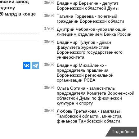
овский завод
06/08
Владимир Верзилин - депутат
одству
Воронежской областной Думы
20 млрд в конце
06/08
Татьяна Гордеева - почетный
гражданин Воронежской области
07/08
Дмитрий Чебряков -управляющий
липецким отделением Банка России
08/08
Владимир Тулупов - декан
факультета журналистики
Воронежского государственного
университета
08/08
Владимир Михайленко -
председатель правления
Воронежской региональной
организации РСВА
08/08
Ольга Ортина - заместитель
председателя Комитета Воронежской
областной Думы по физической
культуре и спорту
08/08
Любовь Третьякова - замглавы
Тамбовской области , министра
финансов Тамбовской области
Подробнее