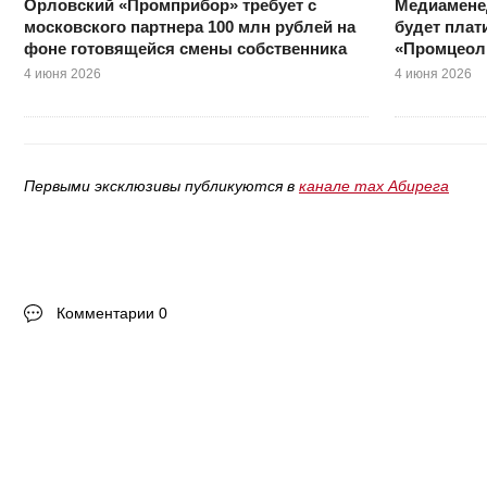
Орловский «Промприбор» требует с
Медиамене
московского партнера 100 млн рублей на
будет плат
фоне готовящейся смены собственника
«Промцеоли
4 июня 2026
4 июня 2026
Первыми эксклюзивы публикуются в
канале max Абирега
Комментарии 0