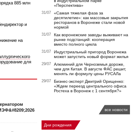
в индустриальном парке
орядка 885 млн
«Перспектива»
31/07
«Самая тяжелая фаза за
десятилетие»: как массовые закрытия
ресторанов в Воронеже стали новой
Гендиректор и
нормой
31/07
Как воронежские заводы выживают на
рынке подстанций: кооперация
снижение на
вместо полного цикла
31/07
Индустриальный пригород Воронежа
аллургического
может запустить новый формат жилья
орудование для
29/07
Алюминий для Черноземья дороже,
чем для Китая. В августе ФАС решит,
менять ли формулу цены РУСАЛа
29/07
Бизнес-эксперт Дмитрий Орищенко:
«Ждем переезд центрального офиса
Ростеха в Воронеж с 1 сентября?»
бернатором
все новости
МЭФ&#8209;2026
Дни рождения