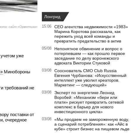
Лонгрид
15:06
CEO агентства недвижимости «1983»
ото: сайт «Орметиза»
Марина Коротова рассказала, как
пережить уход всей команды и
превратить предательство в актив
05/08
Непонятное обвинение и вопрос о
потерпевшем — как прошло первое
 учетом уже
заседание по делу воронежского
адвоката Виктории Стуковой
03/08
Сооснователь CMO Club Russia
в»
Минобороны
Евгения Чурбанова: «Искусственный
интеллект уже уволил креаторов.
Маркетинг — следующий»
ти требований не
03/08
Эксперт по энергетике Леонид
Воробей: «Механизм «бери или
плати» рискует превратить сетевой
комплекс в барьер для нового
инвестиционного цикла»
вору поставки от
03/08
«Мы продаем не замороженную воду,
ти, очередное
а сценарий потребления»: как «Айс в
кубе» строит бизнес на пищевом льде