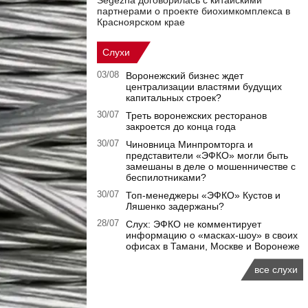
Segezha договорилась с китайскими
партнерами о проекте биохимкомплекса в
Красноярском крае
Слухи
03/08
Воронежский бизнес ждет
централизации властями будущих
капитальных строек?
30/07
Треть воронежских ресторанов
закроется до конца года
30/07
Чиновница Минпромторга и
представители «ЭФКО» могли быть
замешаны в деле о мошенничестве с
беспилотниками?
30/07
Топ-менеджеры «ЭФКО» Кустов и
Ляшенко задержаны?
28/07
Слух: ЭФКО не комментирует
информацию о «масках-шоу» в своих
офисах в Тамани, Москве и Воронеже
все слухи