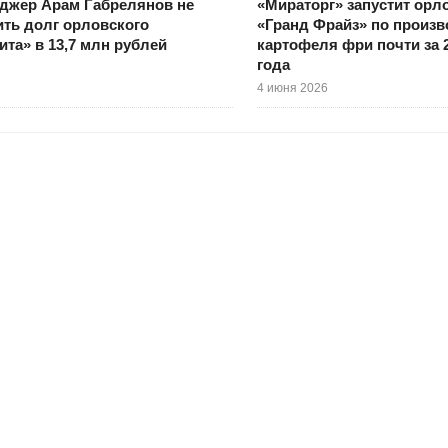
джер Арам Габрелянов не
«Мираторг» запустит орл
ить долг орловского
«Гранд Фрайз» по произв
та» в 13,7 млн рублей
картофеля фри почти за 
года
4 июня 2026