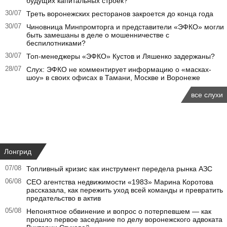
будущих капитальных строек?
30/07
Треть воронежских ресторанов закроется до конца года
30/07
Чиновница Минпромторга и представители «ЭФКО» могли
быть замешаны в деле о мошенничестве с
беспилотниками?
30/07
Топ-менеджеры «ЭФКО» Кустов и Ляшенко задержаны?
28/07
Слух: ЭФКО не комментирует информацию о «масках-
шоу» в своих офисах в Тамани, Москве и Воронеже
все слухи
Лонгрид
07/08
Топливный кризис как инструмент передела рынка АЗС
06/08
CEO агентства недвижимости «1983» Марина Коротова
рассказала, как пережить уход всей команды и превратить
предательство в актив
05/08
Непонятное обвинение и вопрос о потерпевшем — как
прошло первое заседание по делу воронежского адвоката