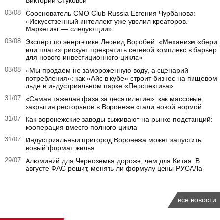
Виктории Стуковой
03/08
Сооснователь CMO Club Russia Евгения Чурбанова:
«Искусственный интеллект уже уволил креаторов.
Маркетинг — следующий»
03/08
Эксперт по энергетике Леонид Воробей: «Механизм «бери
или плати» рискует превратить сетевой комплекс в барьер
для нового инвестиционного цикла»
03/08
«Мы продаем не замороженную воду, а сценарий
потребления»: как «Айс в кубе» строит бизнес на пищевом
льде в индустриальном парке «Перспектива»
31/07
«Самая тяжелая фаза за десятилетие»: как массовые
закрытия ресторанов в Воронеже стали новой нормой
31/07
Как воронежские заводы выживают на рынке подстанций:
кооперация вместо полного цикла
31/07
Индустриальный пригород Воронежа может запустить
новый формат жилья
29/07
Алюминий для Черноземья дороже, чем для Китая. В
августе ФАС решит, менять ли формулу цены РУСАЛа
все новости