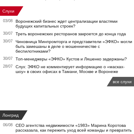
Слухи
03/08
Воронежский бизнес ждет централизации властями
будущих капитальных строек?
30/07
Треть воронежских ресторанов закроется до конца года
30/07
Чиновница Минпромторга и представители «ЭФКО» могли
быть замешаны в деле о мошенничестве с
беспилотниками?
30/07
Топ-менеджеры «ЭФКО» Кустов и Ляшенко задержаны?
28/07
Слух: ЭФКО не комментирует информацию о «масках-
шоу» в своих офисах в Тамани, Москве и Воронеже
все слухи
Лонгрид
06/08
CEO агентства недвижимости «1983» Марина Коротова
рассказала, как пережить уход всей команды и превратить