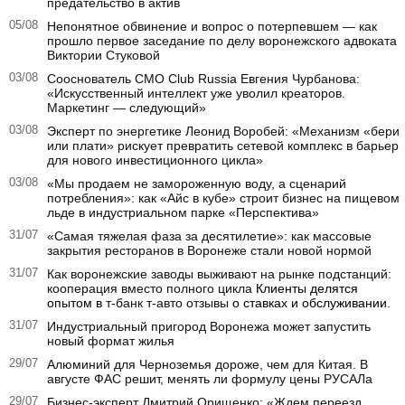
предательство в актив
05/08
Непонятное обвинение и вопрос о потерпевшем — как
прошло первое заседание по делу воронежского адвоката
Виктории Стуковой
03/08
Сооснователь CMO Club Russia Евгения Чурбанова:
«Искусственный интеллект уже уволил креаторов.
Маркетинг — следующий»
03/08
Эксперт по энергетике Леонид Воробей: «Механизм «бери
или плати» рискует превратить сетевой комплекс в барьер
для нового инвестиционного цикла»
03/08
«Мы продаем не замороженную воду, а сценарий
потребления»: как «Айс в кубе» строит бизнес на пищевом
льде в индустриальном парке «Перспектива»
31/07
«Самая тяжелая фаза за десятилетие»: как массовые
закрытия ресторанов в Воронеже стали новой нормой
31/07
Как воронежские заводы выживают на рынке подстанций:
кооперация вместо полного цикла
Клиенты делятся
опытом в
т-банк т-авто отзывы
о ставках и обслуживании.
31/07
Индустриальный пригород Воронежа может запустить
новый формат жилья
29/07
Алюминий для Черноземья дороже, чем для Китая. В
августе ФАС решит, менять ли формулу цены РУСАЛа
29/07
Бизнес-эксперт Дмитрий Орищенко: «Ждем переезд