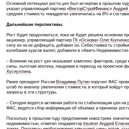
Основной потенциал роста цен был исчерпан в прошлом году
указал управляющий партнер «
ВекторСтройФинанс
»
Андрей
средняя стоимость «квадрата» увеличилась на 8% и составил
Дальнейшие перспективы
Рост будет продолжаться, пока не будет решена основная п
акционер, управляющий партнер
ГК «Основа»
Олег Колченк
силу из-за ее дефицита, добавил он. Себестоимость стройки
колебания курсов валют, добавили в «Авито Недвижимости»
– Влияние на рост цен оказывает комплекс факторов, среди
силы, льготная ипотека, пандемия и переход на проектное 
Хуснуллина
.
Ранее президент России
Владимир Путин
поручил ФАС прове
штаб по анализу увеличения стоимости, в который войдут п
запросы в эти структуры.
– Сегодня ведется активная работа по стабилизации цен н
ФАС, ведется сбор информации об объемах и причинах роста
Поскольку в прошлом году предложение новостроек значител
недвижимостью, отметил гендиректор
Insolver
Андрей Елисе
домах. Продавцы необоснованно завышают цены лотов, ссыл