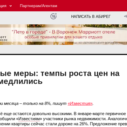
ция
Партнерам/Агентам
НАПИСАТЬ В АБИРЕГ
ные меры: темпы роста цен на
амедлились
три месяца – только на 8%, пишут
«Известия»
.
сё еще остаются довольно высокими. В январе-марте первичное
ообщили «
Известиям
» участники рынка недвижимости. Аналогич
ажении квартиры сейчас стали дороже на 26%. Предложение пре