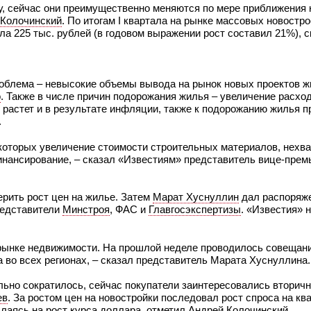
, сейчас они преимущественно меняются по мере приближения к
 Колочинский
. По итогам I квартала на рынке массовых новостр
а 225 тыс. рублей (в годовом выражении рост составил 21%), с
роблема – невысокие объемы вывода на рынок новых проектов ж
о
. Также в числе причин подорожания жилья – увеличение расхо
 растет и в результате инфляции, также к подорожанию жилья п
.
 которых увеличение стоимости строительных материалов, нехв
финансирование, – сказал «Известиям» представитель вице-пре
рить рост цен на жилье. Затем
Марат Хуснуллин
дал распоряже
редставители
Минстроя
, ФАС и
Главгосэкспертизы
. «Известия» 
а рынке недвижимости. На прошлой неделе проводилось совещан
 во всех регионах, – сказал представитель Марата Хуснуллина.
ьно сократилось, сейчас покупатели заинтересовались вторич
ев
. За ростом цен на новостройки последовал рост спроса на кв
аясь на рост курса доллара, отметил Андрей Колочинский.