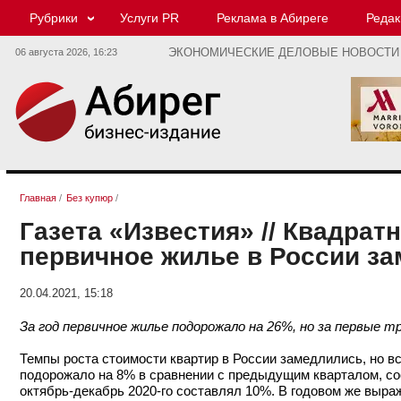
Рубрики
Услуги PR
Реклама в Абиреге
Редак
06 августа 2026,
16:23
ЭКОНОМИЧЕСКИЕ ДЕЛОВЫЕ НОВОСТИ
Главная
/
Без купюр
/
Газета «Известия» // Квадрат
первичное жилье в России з
20.04.2021, 15:18
За год первичное жилье подорожало на 26%, но за первые 
Темпы роста стоимости квартир в России замедлились, но в
подорожало на 8% в сравнении с предыдущим кварталом, с
октябрь-декабрь 2020-го составлял 10%. В годовом же выр