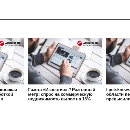
сковская
Газета «Известия» // Разгонный
lipetsknew
боткой
метр: спрос на коммерческую
области п
 в
недвижимость вырос на 15%
превысили