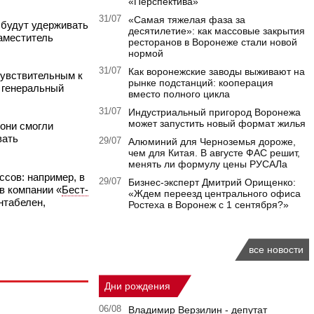
«Перспектива»
31/07
«Самая тяжелая фаза за
 будут удерживать
десятилетие»: как массовые закрытия
заместитель
ресторанов в Воронеже стали новой
нормой
31/07
Как воронежские заводы выживают на
чувствительным к
рынке подстанций: кооперация
 генеральный
вместо полного цикла
31/07
Индустриальный пригород Воронежа
может запустить новый формат жилья
они смогли
вать
29/07
Алюминий для Черноземья дороже,
чем для Китая. В августе ФАС решит,
менять ли формулу цены РУСАЛа
ссов: например, в
29/07
Бизнес-эксперт Дмитрий Орищенко:
в компании «
Бест-
«Ждем переезд центрального офиса
нтабелен,
Ростеха в Воронеж с 1 сентября?»
все новости
Дни рождения
06/08
Владимир Верзилин - депутат