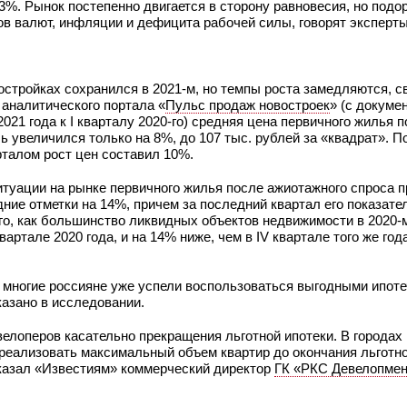
23%. Рынок постепенно двигается в сторону равновесия, но под
ов валют, инфляции и дефицита рабочей силы, говорят эксперты
стройках сохранился в 2021-м, но темпы роста замедляются, 
 аналитического портала «
Пульс продаж новостроек
» (с докуме
2021 года к I кварталу 2020-го) средняя цена первичного жилья п
ль увеличился только на 8%, до 107 тыс. рублей за «квадрат». 
арталом рост цен составил 10%.
итуации на рынке первичного жилья после ажиотажного спроса п
ние отметки на 14%, причем за последний квартал его показате
ого, как большинство ликвидных объектов недвижимости в 2020-
вартале 2020 года, и на 14% ниже, чем в IV квартале того же год
о многие россияне уже успели воспользоваться выгодными ипот
казано в исследовании.
велоперов касательно прекращения льготной ипотеки. В городах
реализовать максимальный объем квартир до окончания льготно
сказал «Известиям» коммерческий директор
ГК «РКС Девелопмен