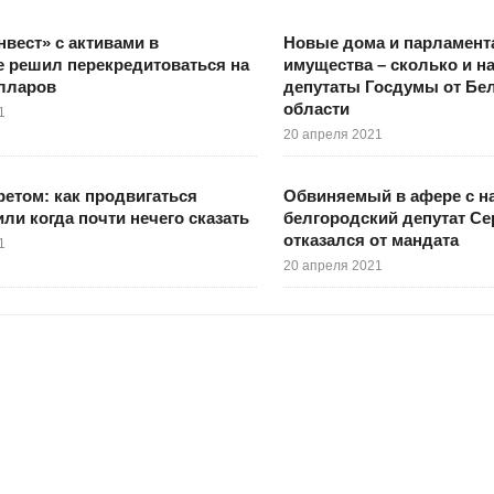
вест» с активами в
Новые дома и парламент
 решил перекредитоваться на
имущества – сколько и на
олларов
депутаты Госдумы от Бе
области
1
20 апреля 2021
ретом: как продвигаться
Обвиняемый в афере с н
или когда почти нечего сказать
белгородский депутат Се
отказался от мандата
1
20 апреля 2021