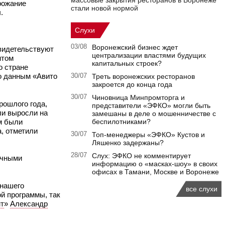
массовые закрытия ресторанов в Воронеже
орожание
стали новой нормой
.
Слухи
03/08
Воронежский бизнес ждет
свидетельствуют
централизации властями будущих
нтом
капитальных строек?
о стране
По данным «Авито
30/07
Треть воронежских ресторанов
закроется до конца года
30/07
Чиновница Минпромторга и
рошлого года,
представители «ЭФКО» могли быть
ли выросли на
замешаны в деле о мошенничестве с
м были
беспилотниками?
а, отметили
30/07
Топ-менеджеры «ЭФКО» Кустов и
Ляшенко задержаны?
28/07
Слух: ЭФКО не комментирует
ечными
информацию о «масках-шоу» в своих
офисах в Тамани, Москве и Воронеже
 нашего
все слухи
й программы, так
т
»
Александр