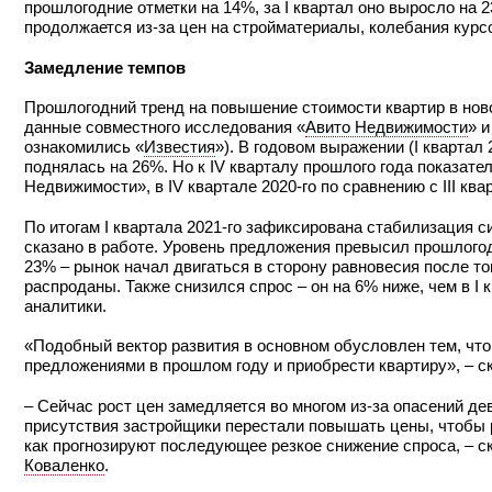
прошлогодние отметки на 14%, за I квартал оно выросло на 
продолжается из-за цен на стройматериалы, колебания курс
Замедление темпов
Прошлогодний тренд на повышение стоимости квартир в ново
данные совместного исследования «
Авито Недвижимости
» и
ознакомились «
Известия
»). В годовом выражении (I квартал 
поднялась на 26%. Но к IV кварталу прошлого года показате
Недвижимости», в IV квартале 2020-го по сравнению с III кв
По итогам I квартала 2021-го зафиксирована стабилизация с
сказано в работе. Уровень предложения превысил прошлогод
23% – рынок начал двигаться в сторону равновесия после т
распроданы. Также снизился спрос – он на 6% ниже, чем в I к
аналитики.
«Подобный вектор развития в основном обусловлен тем, чт
предложениями в прошлом году и приобрести квартиру», – с
– Сейчас рост цен замедляется во многом из-за опасений де
присутствия застройщики перестали повышать цены, чтобы 
как прогнозируют последующее резкое снижение спроса, – 
Коваленко
.