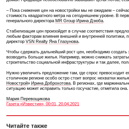
– Пока снижения цен на новостройки мы не ожидаем – сейча
стоимость квадратного метра на сегодняшнем уровне. В пер
генерального директора
MR Group
Ирина Дзюба
.
Стабилизация цен произойдет в случае соответствия предло
любым факторам влияния внешней и внутренней политики, п
директор
VSN Realty
Яна Глазунова
.
Чтобы сдержать дальнейший рост цен, необходимо создать 
возводить больше жилья. Например, можно снижать затраты
строительство социальной инфраструктуры и так далее, пол
Нужно увеличить предложение там, где спрос превосходит его
столичном регионе особо остро стоит вопрос нехватки жилья
Новострой
»
Ирина Доброхотова
. В регионах, где маржиналь
ситуацию может исправить только госучастие, отметила она.
Мария Перевощикова
Газета «Известия», 00:01, 20.04.2021
Читайте также