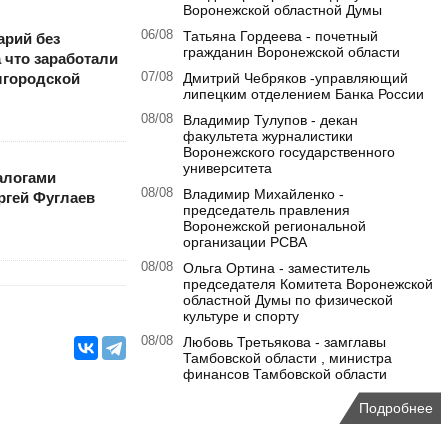
Воронежской областной Думы
06/08
Татьяна Гордеева - почетный
арий без
гражданин Воронежской области
 что заработали
07/08
Дмитрий Чебряков -управляющий
лгородской
липецким отделением Банка России
08/08
Владимир Тулупов - декан
факультета журналистики
Воронежского государственного
университета
алогами
08/08
Владимир Михайленко -
ргей Фуглаев
председатель правления
Воронежской региональной
организации РСВА
08/08
Ольга Ортина - заместитель
председателя Комитета Воронежской
областной Думы по физической
культуре и спорту
08/08
Любовь Третьякова - замглавы
Тамбовской области , министра
финансов Тамбовской области
Подробнее