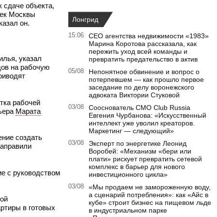
 сдаче объекта,
оек Москвы
Лонгрид
казал он.
15:06
CEO агентства недвижимости «1983»
Марина Коротова рассказала, как
пережить уход всей команды и
илья, указал
превратить предательство в актив
дов на рабочую
05/08
Непонятное обвинение и вопрос о
риводят
потерпевшем — как прошло первое
заседание по делу воронежского
адвоката Виктории Стуковой
атка рабочей
03/08
Сооснователь CMO Club Russia
мьера
Марата
Евгения Чурбанова: «Искусственный
интеллект уже уволил креаторов.
Маркетинг — следующий»
ние создать
03/08
Эксперт по энергетике Леонид
направили
Воробей: «Механизм «бери или
плати» рискует превратить сетевой
комплекс в барьер для нового
ие с руководством
инвестиционного цикла»
03/08
«Мы продаем не замороженную воду,
а сценарий потребления»: как «Айс в
ной
кубе» строит бизнес на пищевом льде
артиры в готовых
в индустриальном парке