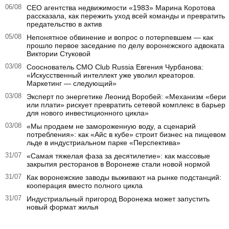
06/08
CEO агентства недвижимости «1983» Марина Коротова
рассказала, как пережить уход всей команды и превратить
предательство в актив
05/08
Непонятное обвинение и вопрос о потерпевшем — как
прошло первое заседание по делу воронежского адвоката
Виктории Стуковой
03/08
Сооснователь CMO Club Russia Евгения Чурбанова:
«Искусственный интеллект уже уволил креаторов.
Маркетинг — следующий»
03/08
Эксперт по энергетике Леонид Воробей: «Механизм «бери
или плати» рискует превратить сетевой комплекс в барьер
для нового инвестиционного цикла»
03/08
«Мы продаем не замороженную воду, а сценарий
потребления»: как «Айс в кубе» строит бизнес на пищевом
льде в индустриальном парке «Перспектива»
31/07
«Самая тяжелая фаза за десятилетие»: как массовые
закрытия ресторанов в Воронеже стали новой нормой
31/07
Как воронежские заводы выживают на рынке подстанций:
кооперация вместо полного цикла
31/07
Индустриальный пригород Воронежа может запустить
новый формат жилья