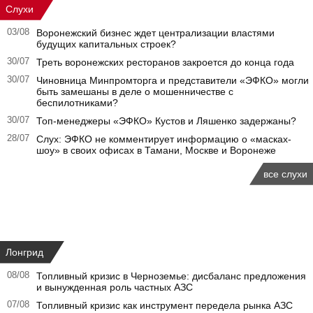
Слухи
03/08
Воронежский бизнес ждет централизации властями
будущих капитальных строек?
30/07
Треть воронежских ресторанов закроется до конца года
30/07
Чиновница Минпромторга и представители «ЭФКО» могли
быть замешаны в деле о мошенничестве с
беспилотниками?
30/07
Топ-менеджеры «ЭФКО» Кустов и Ляшенко задержаны?
28/07
Слух: ЭФКО не комментирует информацию о «масках-
шоу» в своих офисах в Тамани, Москве и Воронеже
все слухи
Лонгрид
08/08
Топливный кризис в Черноземье: дисбаланс предложения
и вынужденная роль частных АЗС
07/08
Топливный кризис как инструмент передела рынка АЗС