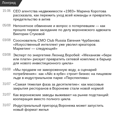
Лонгрид
15:06
CEO агентства недвижимости «1983» Марина Коротова
рассказала, как пережить уход всей команды и превратить
предательство в актив
05/08
Непонятное обвинение и вопрос о потерпевшем — как
прошло первое заседание по делу воронежского адвоката
Виктории Стуковой
03/08
Сооснователь CMO Club Russia Евгения Чурбанова:
«Искусственный интеллект уже уволил креаторов.
Маркетинг — следующий»
03/08
Эксперт по энергетике Леонид Воробей: «Механизм «бери
или плати» рискует превратить сетевой комплекс в барьер
для нового инвестиционного цикла»
03/08
«Мы продаем не замороженную воду, а сценарий
потребления»: как «Айс в кубе» строит бизнес на пищевом
льде в индустриальном парке «Перспектива»
31/07
«Самая тяжелая фаза за десятилетие»: как массовые
закрытия ресторанов в Воронеже стали новой нормой
31/07
Как воронежские заводы выживают на рынке подстанций:
кооперация вместо полного цикла
31/07
Индустриальный пригород Воронежа может запустить
новый формат жилья