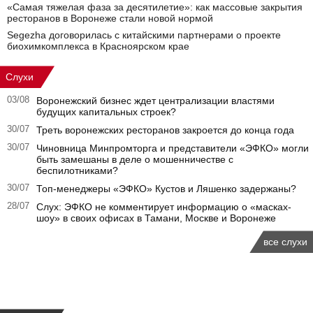
«Самая тяжелая фаза за десятилетие»: как массовые закрытия
ресторанов в Воронеже стали новой нормой
Segezha договорилась с китайскими партнерами о проекте
биохимкомплекса в Красноярском крае
Слухи
03/08
Воронежский бизнес ждет централизации властями
будущих капитальных строек?
30/07
Треть воронежских ресторанов закроется до конца года
30/07
Чиновница Минпромторга и представители «ЭФКО» могли
быть замешаны в деле о мошенничестве с
беспилотниками?
30/07
Топ-менеджеры «ЭФКО» Кустов и Ляшенко задержаны?
28/07
Слух: ЭФКО не комментирует информацию о «масках-
шоу» в своих офисах в Тамани, Москве и Воронеже
все слухи