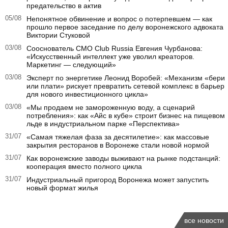
предательство в актив
05/08
Непонятное обвинение и вопрос о потерпевшем — как
прошло первое заседание по делу воронежского адвоката
Виктории Стуковой
03/08
Сооснователь CMO Club Russia Евгения Чурбанова:
«Искусственный интеллект уже уволил креаторов.
Маркетинг — следующий»
03/08
Эксперт по энергетике Леонид Воробей: «Механизм «бери
или плати» рискует превратить сетевой комплекс в барьер
для нового инвестиционного цикла»
03/08
«Мы продаем не замороженную воду, а сценарий
потребления»: как «Айс в кубе» строит бизнес на пищевом
льде в индустриальном парке «Перспектива»
31/07
«Самая тяжелая фаза за десятилетие»: как массовые
закрытия ресторанов в Воронеже стали новой нормой
31/07
Как воронежские заводы выживают на рынке подстанций:
кооперация вместо полного цикла
31/07
Индустриальный пригород Воронежа может запустить
новый формат жилья
все новости