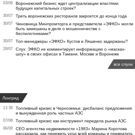
03/08
Воронежский бизнес ждет централизации властями
будущих капитальных строек?
30/07
Треть воронежских ресторанов закроется до конца года
30/07
Чиновница Минпромторга и представители «ЭФКО» могли
быть замешаны в деле о мошенничестве с
беспилотниками?
30/07
Топ-менеджеры «ЭФКО» Кустов и Ляшенко задержаны?
28/07
Слух: ЭФКО не комментирует информацию о «масках-
шоу» в своих офисах в Тамани, Москве и Воронеже
все слухи
Лонгрид
13:38
Топливный кризис в Черноземье: дисбаланс предложения
и вынужденная роль частных АЗС
07/08
Топливный кризис как инструмент передела рынка АЗС
06/08
CEO агентства недвижимости «1983» Марина Коротова
рассказала, как пережить уход всей команды и превратить