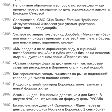
05/08
Непонятное обвинение и вопрос о потерпевшем — как
прошло первое заседание по делу воронежского адвоката
Виктории Стуковой
03/08
Сооснователь CMO Club Russia Евгения Чурбанова:
«Искусственный интеллект уже уволил креаторов.
Маркетинг — следующий»
03/08
Эксперт по энергетике Леонид Воробей: «Механизм «бери
или плати» рискует превратить сетевой комплекс в барьер
для нового инвестиционного цикла»
03/08
«Мы продаем не замороженную воду, а сценарий
потребления»: как «Айс в кубе» строит бизнес на пищевом
льде в индустриальном парке «Перспектива»
31/07
«Самая тяжелая фаза за десятилетие»: как массовые
закрытия ресторанов в Воронеже стали новой нормой
31/07
Как воронежские заводы выживают на рынке подстанций:
кооперация вместо полного цикла
31/07
Индустриальный пригород Воронежа может запустить
новый формат жилья
29/07
Алюминий для Черноземья дороже, чем для Китая. В
августе ФАС решит, менять ли формулу цены РУСАЛа
29/07
Бизнес-эксперт Дмитрий Орищенко: «Ждем переезд
центрального офиса Ростеха в Воронеж с 1 сентября?»