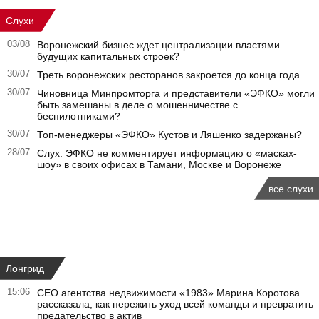
Слухи
03/08
Воронежский бизнес ждет централизации властями
будущих капитальных строек?
30/07
Треть воронежских ресторанов закроется до конца года
30/07
Чиновница Минпромторга и представители «ЭФКО» могли
быть замешаны в деле о мошенничестве с
беспилотниками?
30/07
Топ-менеджеры «ЭФКО» Кустов и Ляшенко задержаны?
28/07
Слух: ЭФКО не комментирует информацию о «масках-
шоу» в своих офисах в Тамани, Москве и Воронеже
все слухи
Лонгрид
15:06
CEO агентства недвижимости «1983» Марина Коротова
рассказала, как пережить уход всей команды и превратить
предательство в актив