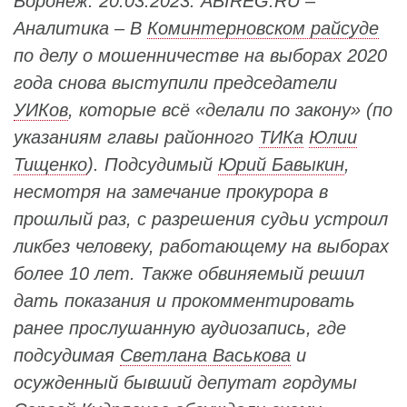
Воронеж. 20.03.2023. ABIREG.RU –
Аналитика – В
Коминтерновском райсуде
по делу о мошенничестве на выборах 2020
года снова выступили председатели
УИКов
, которые всё «делали по закону» (по
указаниям главы районного
ТИКа
Юлии
Тищенко
). Подсудимый
Юрий Бавыкин
,
несмотря на замечание прокурора в
прошлый раз, с разрешения судьи устроил
ликбез человеку, работающему на выборах
более 10 лет. Также обвиняемый решил
дать показания и прокомментировать
ранее прослушанную аудиозапись, где
подсудимая
Светлана Васькова
и
осужденный бывший депутат гордумы