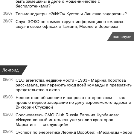
быть замешаны в деле о мошенничестве с
беспилотниками?
30/07
Топ-менеджеры «ЭФКО» Кустов и Ляшенко задержаны?
28/07
Слух: ЭФКО не комментирует информацию о «масках-
шоу» в своих офисах в Тамани, Москве и Воронеже
все слухи
Лонгрид
06/08
CEO агентства недвижимости «1983» Марина Коротова
рассказала, как пережить уход всей команды и превратить
предательство в актив
05/08
Непонятное обвинение и вопрос о потерпевшем — как
прошло первое заседание по делу воронежского адвоката
Виктории Стуковой
03/08
Сооснователь CMO Club Russia Евгения Чурбанова:
«Искусственный интеллект уже уволил креаторов.
Маркетинг — следующий»
03/08
Эксперт по энергетике Леонид Воробей: «Механизм «бери