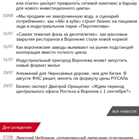
или плати» рискует превратить сетевой комплекс в барьер
для нового инвестиционного цикла»
03/08
«Мы продаем не замороженную воду, а сценарий
потребления»: как «Айс в кубе» строит бизнес на пищевом
льде в индустриальном парке «Перспектива»
31/07
«Самая тяжелая фаза за десятилетие»: как массовые
закрытия ресторанов в Воронеже стали новой нормой
31/07
Как воронежские заводы выживают на рынке подстанций:
кооперация вместо полного цикла
31/07
Индустриальный пригород Воронежа может запустить
новый формат жилья
29/07
Алюминий для Черноземья дороже, чем для Китая. В
августе ФАС решит, менять ли формулу цены РУСАЛа
29/07
Бизнес-эксперт Дмитрий Орищенко: «Ждем переезд
центрального офиса Ростеха в Воронеж с 1 сентября?»
все новости
Дни рождения
07/08
Дмитрий Чебряков -управляющий липецким отделением