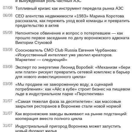
и вынужденная роль частных АЗС
07/08
Топливный кризис как инструмент передела рынка АЗС
06/08
CEO агентства недвижимости «1983» Марина Коротова
рассказала, как пережить уход всей команды и превратить
предательство в актив
05/08
Непонятное обвинение и вопрос о потерпевшем — как
прошло первое заседание по делу воронежского адвоката
Виктории Стуковой
03/08
Сооснователь CMO Club Russia Евгения Чурбанова:
«Искусственный интеллект уже уволил креаторов.
Маркетинг — следующий»
03/08
Эксперт по энергетике Леонид Воробей: «Механизм «бери
или плати» рискует превратить сетевой комплекс в барьер
для нового инвестиционного цикла»
03/08
«Мы продаем не замороженную воду, а сценарий
потребления»: как «Айс в кубе» строит бизнес на пищевом
льде в индустриальном парке «Перспектива»
31/07
«Самая тяжелая фаза за десятилетие»: как массовые
закрытия ресторанов в Воронеже стали новой нормой
31/07
Как воронежские заводы выживают на рынке подстанций:
кооперация вместо полного цикла
31/07
Индустриальный пригород Воронежа может запустить
новый формат жилья