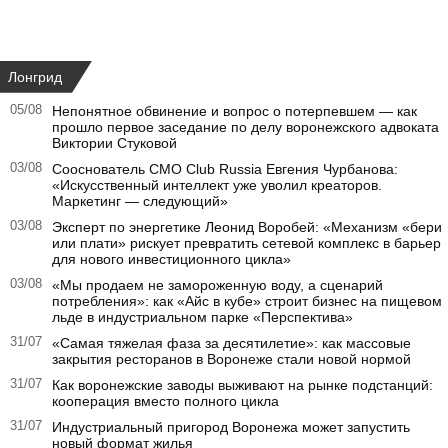
Лонгрид
05/08
Непонятное обвинение и вопрос о потерпевшем — как
прошло первое заседание по делу воронежского адвоката
Виктории Стуковой
03/08
Сооснователь CMO Club Russia Евгения Чурбанова:
«Искусственный интеллект уже уволил креаторов.
Маркетинг — следующий»
03/08
Эксперт по энергетике Леонид Воробей: «Механизм «бери
или плати» рискует превратить сетевой комплекс в барьер
для нового инвестиционного цикла»
03/08
«Мы продаем не замороженную воду, а сценарий
потребления»: как «Айс в кубе» строит бизнес на пищевом
льде в индустриальном парке «Перспектива»
31/07
«Самая тяжелая фаза за десятилетие»: как массовые
закрытия ресторанов в Воронеже стали новой нормой
31/07
Как воронежские заводы выживают на рынке подстанций:
кооперация вместо полного цикла
31/07
Индустриальный пригород Воронежа может запустить
новый формат жилья