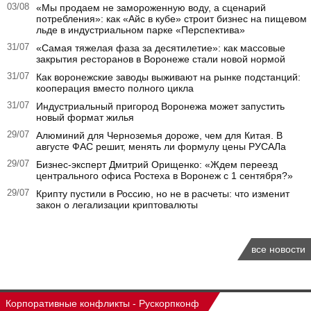
03/08
«Мы продаем не замороженную воду, а сценарий
потребления»: как «Айс в кубе» строит бизнес на пищевом
льде в индустриальном парке «Перспектива»
31/07
«Самая тяжелая фаза за десятилетие»: как массовые
закрытия ресторанов в Воронеже стали новой нормой
31/07
Как воронежские заводы выживают на рынке подстанций:
кооперация вместо полного цикла
31/07
Индустриальный пригород Воронежа может запустить
новый формат жилья
29/07
Алюминий для Черноземья дороже, чем для Китая. В
августе ФАС решит, менять ли формулу цены РУСАЛа
29/07
Бизнес-эксперт Дмитрий Орищенко: «Ждем переезд
центрального офиса Ростеха в Воронеж с 1 сентября?»
29/07
Крипту пустили в Россию, но не в расчеты: что изменит
закон о легализации криптовалюты
все новости
Корпоративные конфликты - Рускорпконф