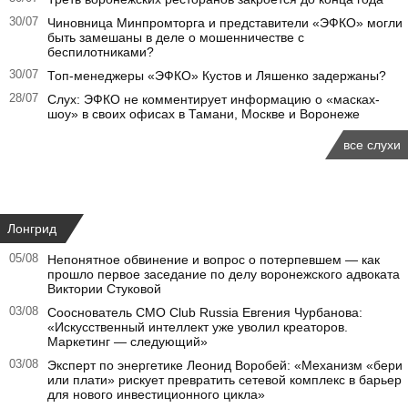
30/07
Чиновница Минпромторга и представители «ЭФКО» могли
быть замешаны в деле о мошенничестве с
беспилотниками?
30/07
Топ-менеджеры «ЭФКО» Кустов и Ляшенко задержаны?
28/07
Слух: ЭФКО не комментирует информацию о «масках-
шоу» в своих офисах в Тамани, Москве и Воронеже
все слухи
Лонгрид
05/08
Непонятное обвинение и вопрос о потерпевшем — как
прошло первое заседание по делу воронежского адвоката
Виктории Стуковой
03/08
Сооснователь CMO Club Russia Евгения Чурбанова:
«Искусственный интеллект уже уволил креаторов.
Маркетинг — следующий»
03/08
Эксперт по энергетике Леонид Воробей: «Механизм «бери
или плати» рискует превратить сетевой комплекс в барьер
для нового инвестиционного цикла»