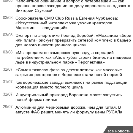
05/08
Непонятное обвинение и вопрос о потерпевшем — как
прошло первое заседание по делу воронежского адвоката
Виктории Стуковой
03/08
Сооснователь CMO Club Russia Евгения Чурбанова:
«Искусственный интеллект уже уволил креаторов.
Маркетинг — следующий»
03/08
Эксперт по энергетике Леонид Воробей: «Механизм «бери
или плати» рискует превратить сетевой комплекс в барьер
для нового инвестиционного цикла»
03/08
«Мы продаем не замороженную воду, а сценарий
потребления»: как «Айс в кубе» строит бизнес на пищевом
льде в индустриальном парке «Перспектива»
31/07
«Самая тяжелая фаза за десятилетие»: как массовые
закрытия ресторанов в Воронеже стали новой нормой
31/07
Как воронежские заводы выживают на рынке подстанций:
кооперация вместо полного цикла
31/07
Индустриальный пригород Воронежа может запустить
новый формат жилья
29/07
Алюминий для Черноземья дороже, чем для Китая. В
августе ФАС решит, менять ли формулу цены РУСАЛа
все новости