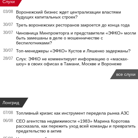
Слухи
03/08
Воронежский бизнес ждет централизации властями
будущих капитальных строек?
30/07
Треть воронежских ресторанов закроется до конца года
30/07
Чиновница Минпромторга и представители «ЭФКО» могли
быть замешаны в деле о мошенничестве с
беспилотниками?
30/07
Топ-менеджеры «ЭФКО» Кустов и Ляшенко задержаны?
28/07
Слух: ЭФКО не комментирует информацию о «масках-
шоу» в своих офисах в Тамани, Москве и Воронеже
все слухи
Лонгрид
07/08
Топливный кризис как инструмент передела рынка АЗС
06/08
CEO агентства недвижимости «1983» Марина Коротова
рассказала, как пережить уход всей команды и превратить
предательство в актив