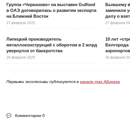
Группа «Черкизово» на выставке Gulfood
Бывшему в
в ОАЭ договорилась о развитии экспорта
заменили у
на Ближний Восток
делу о взя
27 февраля 2025
27 февраля 2
Липецкий производитель
10 лет «ст
металлоконструкций с оборотом в 2 млрд
Белгорода 
увернулся от банкротства
аэропортов
26 февраля 2025
26 февраля 2
Первыми эксклюзивы публикуются в
канале max Абирега
Комментарии 0