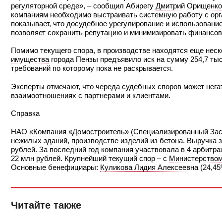
регуляторной среде», – сообщил Абирегу
Дмитрий Орищенко
компаниям необходимо выстраивать системную работу с орга
показывает, что досудебное урегулирование и использован
позволяет сохранить репутацию и минимизировать финансовы
Помимо текущего спора, в производстве находятся еще неск
имущества
города Пензы предъявило иск на сумму 254,7 тыс.
требований по которому пока не раскрывается.
Эксперты отмечают, что череда судебных споров может нега
взаимоотношениях с партнерами и клиентами.
Справка
НАО «Компания «Домостроитель» (Специализированный Зас
нежилых зданий, производстве изделий из бетона. Выручка за
рублей. За последний год компания участвовала в 4 арбитр
22 млн рублей. Крупнейший текущий спор – с
Министерством
Основные бенефициары:
Куликова Лидия Алексеевна
(24,45
Читайте также