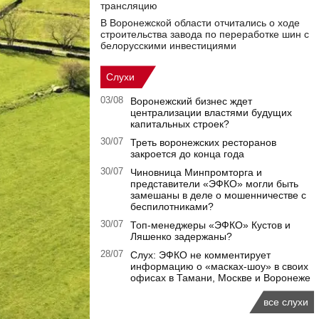
трансляцию
В Воронежской области отчитались о ходе
строительства завода по переработке шин с
белорусскими инвестициями
Слухи
03/08
Воронежский бизнес ждет
централизации властями будущих
капитальных строек?
30/07
Треть воронежских ресторанов
закроется до конца года
30/07
Чиновница Минпромторга и
представители «ЭФКО» могли быть
замешаны в деле о мошенничестве с
беспилотниками?
30/07
Топ-менеджеры «ЭФКО» Кустов и
Ляшенко задержаны?
28/07
Слух: ЭФКО не комментирует
информацию о «масках-шоу» в своих
офисах в Тамани, Москве и Воронеже
все слухи