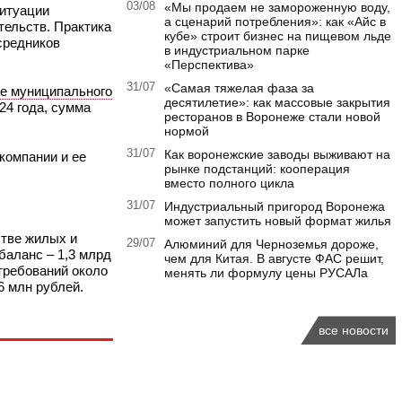
03/08
«Мы продаем не замороженную воду,
ситуации
а сценарий потребления»: как «Айс в
тельств. Практика
кубе» строит бизнес на пищевом льде
средников
в индустриальном парке
«Перспектива»
31/07
«Самая тяжелая фаза за
е муниципального
десятилетие»: как массовые закрытия
24 года, сумма
ресторанов в Воронеже стали новой
нормой
31/07
Как воронежские заводы выживают на
компании и ее
рынке подстанций: кооперация
вместо полного цикла
31/07
Индустриальный пригород Воронежа
может запустить новый формат жилья
стве жилых и
29/07
Алюминий для Черноземья дороже,
баланс – 1,3 млрд
чем для Китая. В августе ФАС решит,
требований около
менять ли формулу цены РУСАЛа
6 млн рублей.
все новости