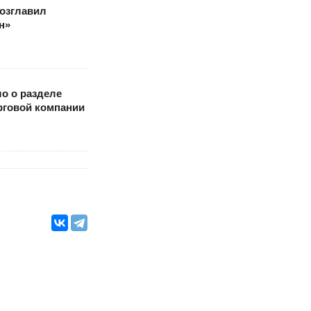
возглавил
н»
о о разделе
рговой компании