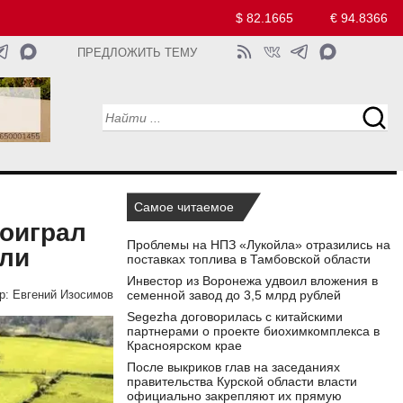
$ 82.1665
€ 94.8366
ПРЕДЛОЖИТЬ ТЕМУ
Самое читаемое
оиграл
Проблемы на НПЗ «Лукойла» отразились на
мли
поставках топлива в Тамбовской области
Инвестор из Воронежа удвоил вложения в
семенной завод до 3,5 млрд рублей
р:
Евгений Изосимов
Segezha договорилась с китайскими
партнерами о проекте биохимкомплекса в
Красноярском крае
После выкриков глав на заседаниях
правительства Курской области власти
официально закрепляют их прямую