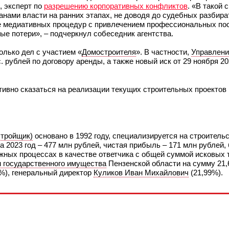
, эксперт по
разрешению корпоративных конфликтов
. «В такой 
нами власти на ранних этапах, не доводя до судебных разбира
ие медиативных процедур с привлечением профессиональных по
е потери», – подчеркнул собеседник агентства.
олько дел с участием «
Домостроителя
». В частности,
Управлени
 рублей по договору аренды, а также новый иск от 29 ноября 20
тивно сказаться на реализации текущих строительных проектов 
тройщик)
основано в 1992 году, специализируется на строитель
 2023 год – 477 млн рублей, чистая прибыль – 171 млн рублей, 
ажных процессах в качестве ответчика с общей суммой исковых 
 государственного имущества
Пензенской области на сумму 21,
%), генеральный директор
Куликов Иван Михайлович
(21,99%).