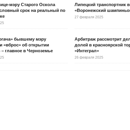
ице-мэру Старого Оскола
Липецкий транспортник 
словный срок на реальный по
«Воронежский шампиньо
тке
27 февраля 2025
025
рогача» бывшему мэру
Арбитраж рассмотрит дел
и «вброс» об открытии
долей в красноярской то
 – главное в Черноземье
«Интеграл»
025
26 февраля 2025