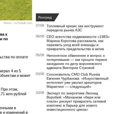
Лонгрид
Фото – ru.freepik.com
07/08
Топливный кризис как инструмент
передела рынка АЗС
ва к
06/08
CEO агентства недвижимости «1983»
и по
Марина Коротова рассказала, как
пережить уход всей команды и
превратить предательство в актив
05/08
Непонятное обвинение и вопрос о
ьства по оплате
потерпевшем — как прошло первое
заседание по делу воронежского
адвоката Виктории Стуковой
играл 4 из 5
03/08
Сооснователь CMO Club Russia
объектам и может
Евгения Чурбанова: «Искусственный
интеллект уже уволил креаторов.
Маркетинг — следующий»
 При этом,
03/08
Эксперт по энергетике Леонид
171 млн рублей
Воробей: «Механизм «бери или
плати» рискует превратить сетевой
комплекс в барьер для нового
ненными в
инвестиционного цикла»
в и изменений в