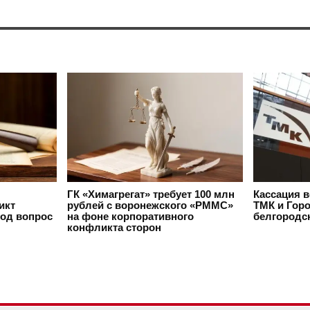
ГК «Химагрегат» требует 100 млн
Кассация в
икт
рублей с воронежского «РММС»
ТМК и Горо
под вопрос
на фоне корпоративного
белгородс
конфликта сторон