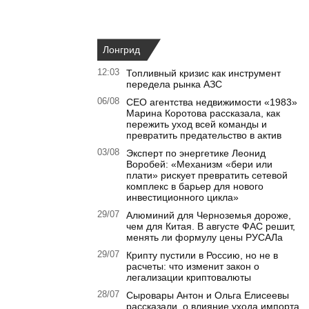
Лонгрид
12:03
Топливный кризис как инструмент
передела рынка АЗС
06/08
CEO агентства недвижимости «1983»
Марина Коротова рассказала, как
пережить уход всей команды и
превратить предательство в актив
03/08
Эксперт по энергетике Леонид
Воробей: «Механизм «бери или
плати» рискует превратить сетевой
комплекс в барьер для нового
инвестиционного цикла»
29/07
Алюминий для Черноземья дороже,
чем для Китая. В августе ФАС решит,
менять ли формулу цены РУСАЛа
29/07
Крипту пустили в Россию, но не в
расчеты: что изменит закон о
легализации криптовалюты
28/07
Сыровары Антон и Ольга Елисеевы
рассказали, о влияние ухода импорта