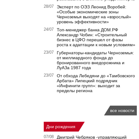
28/07
Эксперт по ОЭЗ Леонид Воробей:
«Особые экономические зоны
Черноземья выходят на «взрослый»
уровень эффективности»
24/07
Топ-менеджер банка ДОМ.РФ
Александр Чобин: «Строительный
бизнес в ЦФО перешел от фазы
роста к адаптации к новым условиям»
23/07
Губернаторы‑кандидаты Черноземья:
от миллиардного фонда до
бронированного внедорожника и
ЛуАЗа 1987 года
23/07
От обхода Лебедяни до «Тамбовского
Арбата» Липецкий подрядчик
«Инфинити групп»: выходит за
пределы региона
все новости
Дни рождения
07/08
Дмитрий Чебряков -управляющий