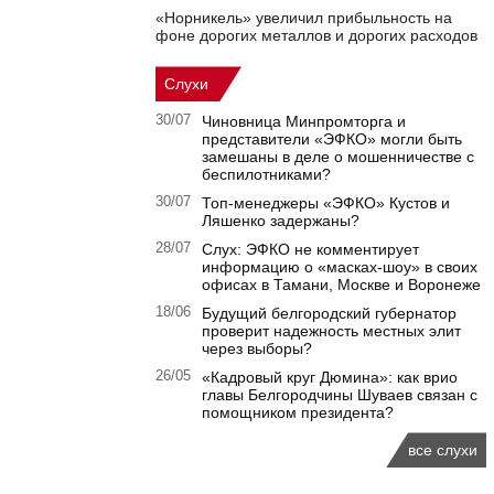
«Норникель» увеличил прибыльность на
фоне дорогих металлов и дорогих расходов
Слухи
30/07
Чиновница Минпромторга и
представители «ЭФКО» могли быть
замешаны в деле о мошенничестве с
беспилотниками?
30/07
Топ-менеджеры «ЭФКО» Кустов и
Ляшенко задержаны?
28/07
Слух: ЭФКО не комментирует
информацию о «масках-шоу» в своих
офисах в Тамани, Москве и Воронеже
18/06
Будущий белгородский губернатор
проверит надежность местных элит
через выборы?
26/05
«Кадровый круг Дюмина»: как врио
главы Белгородчины Шуваев связан с
помощником президента?
все слухи