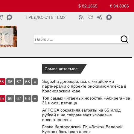
$ 82.1665
€ 94.8366
ПРЕДЛОЖИТЬ ТЕМУ
Самое читаемое
Segezha договорилась с китайскими
65
66
67
68
»
партнерами о проекте биохимкомплекса в
Красноярском крае
Топ самых читаемых новостей «Абирега» за
65
66
67
68
»
31 июля, пятница
АЛРОСА сократила затраты на 65 млрд
рублей и не сворачивает ключевые
инвестпроекты
Глава белгородской ГК «Эфко» Валерий
Кустов обжаловал арест