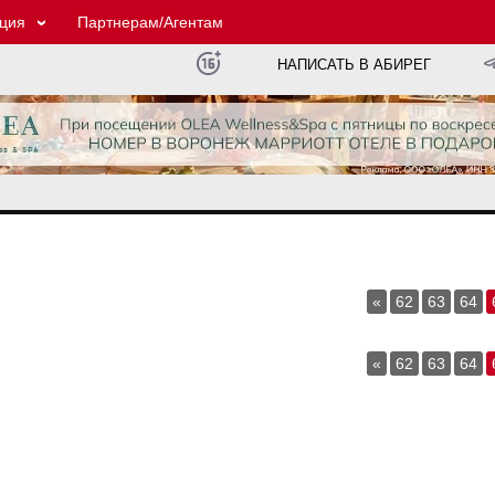
ция
Партнерам/Агентам
НАПИСАТЬ В АБИРЕГ
«
62
63
64
«
62
63
64