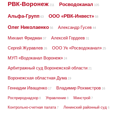
РВК-Воронеж
Росводоканал
211
105
Альфа-Групп
ООО «РВК-Инвест»
63
58
Олег Николаенко
Александр Гусев
56
44
Михаил Фридман
Алексей Гордеев
37
31
Сергей Журавлев
ООО Ук «Росводоканал»
26
25
МУП «Водоканал Воронеж»
24
Арбитражный суд Воронежской области
21
Воронежская областная Дума
19
Геннадии Иващенко
Владимир Рохмистров
17
16
Росприроднадзор
Управление
Минстрой
8
8
7
Контрольно-счетная палата
Ленинский районный суд
7
6