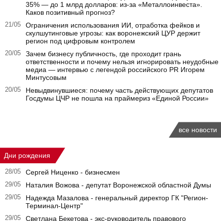
35% — до 1 млрд долларов: из-за «Металлоинвеста».
Каков позитивный прогноз?
21/05
Ограничения использования ИИ, отработка фейков и
скулшутинговые угрозы: как воронежский ЦУР держит
регион под цифровым контролем
20/05
Зачем бизнесу публичность, где проходит грань
ответственности и почему нельзя игнорировать неудобные
медиа — интервью с легендой российского PR Игорем
Минтусовым
20/05
Невыдвинувшиеся: почему часть действующих депутатов
Госдумы ЦЧР не пошла на праймериз «Единой России»
все новости
Дни рождения
28/05
Сергей Ниценко - бизнесмен
29/05
Наталия Вожова - депутат Воронежской областной Думы
29/05
Надежда Мазалова - генеральный директор ГК "Регион-
Терминал-Центр"
29/05
Светлана Бекетова - экс-руководитель правового