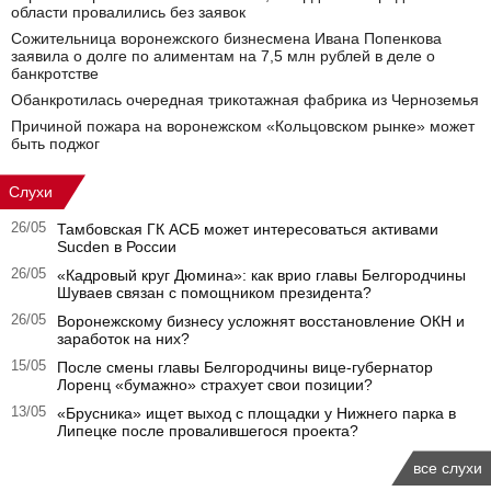
области провалились без заявок
Сожительница воронежского бизнесмена Ивана Попенкова
заявила о долге по алиментам на 7,5 млн рублей в деле о
банкротстве
Обанкротилась очередная трикотажная фабрика из Черноземья
Причиной пожара на воронежском «Кольцовском рынке» может
быть поджог
Слухи
26/05
Тамбовская ГК АСБ может интересоваться активами
Sucden в России
26/05
«Кадровый круг Дюмина»: как врио главы Белгородчины
Шуваев связан с помощником президента?
26/05
Воронежскому бизнесу усложнят восстановление ОКН и
заработок на них?
15/05
После смены главы Белгородчины вице-губернатор
Лоренц «бумажно» страхует свои позиции?
13/05
«Брусника» ищет выход с площадки у Нижнего парка в
Липецке после провалившегося проекта?
все слухи