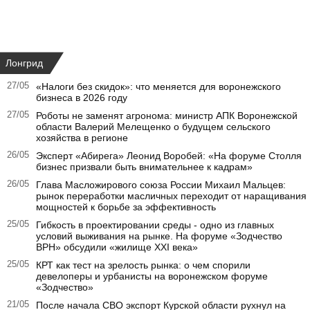
Лонгрид
27/05
«Налоги без скидок»: что меняется для воронежского
бизнеса в 2026 году
27/05
Роботы не заменят агронома: министр АПК Воронежской
области Валерий Мелещенко о будущем сельского
хозяйства в регионе
26/05
Эксперт «Абирега» Леонид Воробей: «На форуме Столля
бизнес призвали быть внимательнее к кадрам»
26/05
Глава Масложирового союза России Михаил Мальцев:
рынок переработки масличных переходит от наращивания
мощностей к борьбе за эффективность
25/05
Гибкость в проектировании среды - одно из главных
условий выживания на рынке. На форуме «Зодчество
ВРН» обсудили «жилище XXI века»
25/05
КРТ как тест на зрелость рынка: о чем спорили
девелоперы и урбанисты на воронежском форуме
«Зодчество»
21/05
После начала СВО экспорт Курской области рухнул на