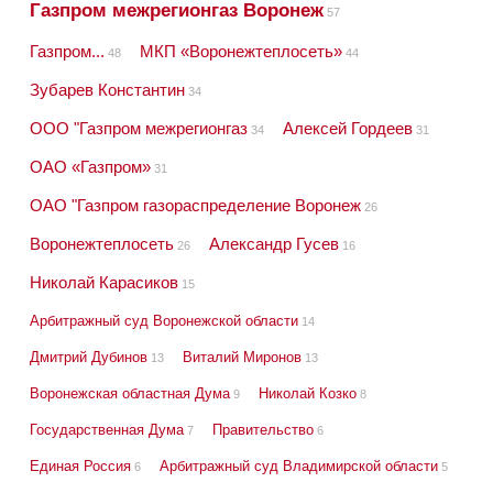
Газпром межрегионгаз Воронеж
57
Газпром...
МКП «Воронежтеплосеть»
48
44
Зубарев Константин
34
ООО "Газпром межрегионгаз
Алексей Гордеев
34
31
ОАО «Газпром»
31
ОАО "Газпром газораспределение Воронеж
26
Воронежтеплосеть
Александр Гусев
26
16
Николай Карасиков
15
Арбитражный суд Воронежской области
14
Дмитрий Дубинов
Виталий Миронов
13
13
Воронежская областная Дума
Николай Козко
9
8
Государственная Дума
Правительство
7
6
Единая Россия
Арбитражный суд Владимирской области
6
5