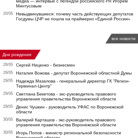
медиа — интервью с легендой российского PR Игорем
Минтусовым
20/05
Невыдвинувшиеся: почему часть действующих депутатов
Госдумы ЦЧР не пошла на праймериз «Единой России»
все новости
Дни рождения
28/05
Сергей Ниценко - бизнесмен
29/05
Наталия Вожова - депутат Воронежской областной Думы
29/05
Надежда Мазалова - генеральный директор ГК "Регион-
Терминал-Центр"
29/05
Светлана Бекетова - экс-руководитель правового
управления правительства Воронежской области
29/05
Денис Чушкин - руководитель УФАС по Воронежской
области
30/05
Валерий Карташов - экс-руководитель правового
управления правительства Воронежской области
30/05
Игорь Попов - министр региональной безопасности
Воронежской области.