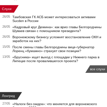
Слухи
26/05
Тамбовская ГК АСБ может интересоваться активами
Sucden в России
26/05
«Кадровый круг Дюмина»: как врио главы Белгородчины
Шуваев связан с помощником президента?
26/05
Воронежскому бизнесу усложнят восстановление ОКН и
заработок на них?
15/05
После смены главы Белгородчины вице-губернатор
Лоренц «бумажно» страхует свои позиции?
13/05
«Брусника» ищет выход с площадки у Нижнего парка в
Липецке после провалившегося проекта?
все слухи
Лонгрид
27/05
«Налоги без скидок»: что меняется для воронежского