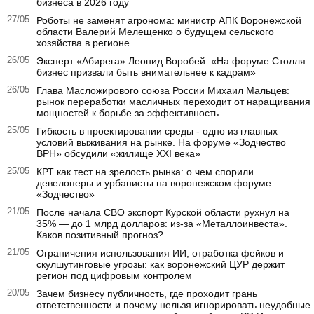
бизнеса в 2026 году
27/05
Роботы не заменят агронома: министр АПК Воронежской
области Валерий Мелещенко о будущем сельского
хозяйства в регионе
26/05
Эксперт «Абирега» Леонид Воробей: «На форуме Столля
бизнес призвали быть внимательнее к кадрам»
26/05
Глава Масложирового союза России Михаил Мальцев:
рынок переработки масличных переходит от наращивания
мощностей к борьбе за эффективность
25/05
Гибкость в проектировании среды - одно из главных
условий выживания на рынке. На форуме «Зодчество
ВРН» обсудили «жилище XXI века»
25/05
КРТ как тест на зрелость рынка: о чем спорили
девелоперы и урбанисты на воронежском форуме
«Зодчество»
21/05
После начала СВО экспорт Курской области рухнул на
35% — до 1 млрд долларов: из-за «Металлоинвеста».
Каков позитивный прогноз?
21/05
Ограничения использования ИИ, отработка фейков и
скулшутинговые угрозы: как воронежский ЦУР держит
регион под цифровым контролем
20/05
Зачем бизнесу публичность, где проходит грань
ответственности и почему нельзя игнорировать неудобные