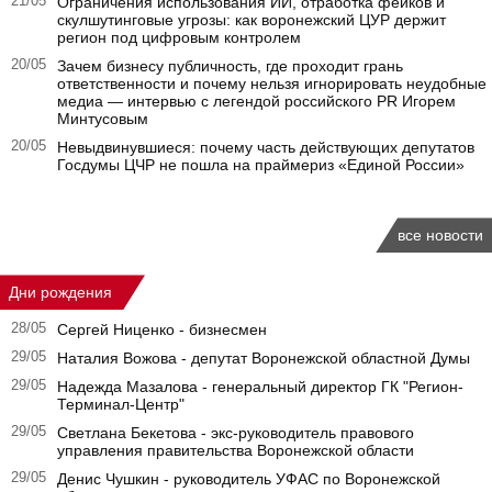
21/05
Ограничения использования ИИ, отработка фейков и
скулшутинговые угрозы: как воронежский ЦУР держит
регион под цифровым контролем
20/05
Зачем бизнесу публичность, где проходит грань
ответственности и почему нельзя игнорировать неудобные
медиа — интервью с легендой российского PR Игорем
Минтусовым
20/05
Невыдвинувшиеся: почему часть действующих депутатов
Госдумы ЦЧР не пошла на праймериз «Единой России»
все новости
Дни рождения
28/05
Сергей Ниценко - бизнесмен
29/05
Наталия Вожова - депутат Воронежской областной Думы
29/05
Надежда Мазалова - генеральный директор ГК "Регион-
Терминал-Центр"
29/05
Светлана Бекетова - экс-руководитель правового
управления правительства Воронежской области
29/05
Денис Чушкин - руководитель УФАС по Воронежской