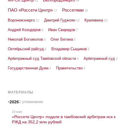
41
34
ПАО «Россети Центр»
Россетями
17
15
Воронежэнерго
Дмитрий Гуджоян
Крапивина
13
10
10
Андрей Козодеров
Иван Свиридов
8
7
Николай Богомолов
Олег Бетина
6
6
Октябрьский райсуд
Владимир Сыщиков
6
5
Арбитражный суд Тамбовской области
Арбитражный суд
4
3
Государственная Дума
Правительство
3
2
МАТЕРИАЛЫ
2026
1 упоминание
14 мая
«Россети Центр» подали в тамбовский арбитраж иск к
РЖД на 352,2 млн рублей