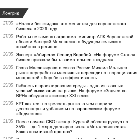
Лонгрид
27/05
«Налоги без скидок»: что меняется для воронежского
бизнеса в 2026 году
27/05
Роботы не заменят агронома: министр АПК Воронежской
области Валерий Мелещенко о будущем сельского
хозяйства в регионе
26/05
Эксперт «Абирега» Леонид Воробей: «На форуме Столля
бизнес призвали быть внимательнее к кадрам»
26/05
Глава Масложирового союза России Михаил Мальцев:
рынок переработки масличных переходит от наращивания
мощностей к борьбе за эффективность
25/05
Гибкость в проектировании среды - одно из главных
условий выживания на рынке. На форуме «Зодчество
ВРН» обсудили «жилище XXI века»
25/05
КРТ как тест на зрелость рынка: о чем спорили
девелоперы и урбанисты на воронежском форуме
«Зодчество»
21/05
После начала СВО экспорт Курской области рухнул на
35% — до 1 млрд долларов: из-за «Металлоинвеста».
Каков позитивный прогноз?