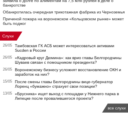
заявила о долге по алиментам на 7,5 млн рублей в деле о
банкротстве
Обанкротилась очередная трикотажная фабрика из Черноземья
Причиной пожара на воронежском «Кольцовском рынке» может
быть поджог
Слухи
26/05
Тамбовская ГК АСБ может интересоваться активами
Sucden в России
26/05
«Кадровый круг Дюмина»: как врио главы Белгородчины
Шуваев связан с помощником президента?
26/05
Воронежскому бизнесу усложнят восстановление ОКН и
заработок на них?
15/05
После смены главы Белгородчины вице-губернатор
Лоренц «бумажно» страхует свои позиции?
13/05
«Брусника» ищет выход с площадки у Нижнего парка в
Липецке после провалившегося проекта?
все слухи