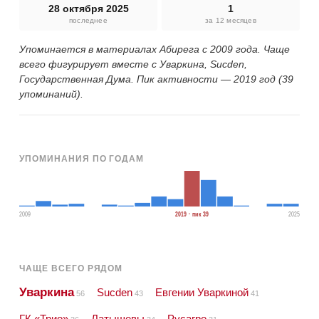
28 октября 2025
1
последнее
за 12 месяцев
Упоминается в материалах Абирега с 2009 года. Чаще
всего фигурирует вместе с Уваркина, Sucden,
Государственная Дума. Пик активности — 2019 год (39
упоминаний).
УПОМИНАНИЯ ПО ГОДАМ
2009
2019 · пик 39
2025
ЧАЩЕ ВСЕГО РЯДОМ
Уваркина
Sucden
Евгении Уваркиной
56
43
41
ГК «Трио»
Латышевы
Русагро