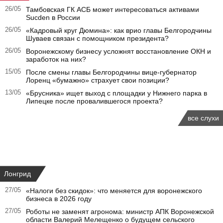
26/05
Тамбовская ГК АСБ может интересоваться активами
Sucden в России
26/05
«Кадровый круг Дюмина»: как врио главы Белгородчины
Шуваев связан с помощником президента?
26/05
Воронежскому бизнесу усложнят восстановление ОКН и
заработок на них?
15/05
После смены главы Белгородчины вице-губернатор
Лоренц «бумажно» страхует свои позиции?
13/05
«Брусника» ищет выход с площадки у Нижнего парка в
Липецке после провалившегося проекта?
все слухи
Лонгрид
27/05
«Налоги без скидок»: что меняется для воронежского
бизнеса в 2026 году
27/05
Роботы не заменят агронома: министр АПК Воронежской
области Валерий Мелещенко о будущем сельского