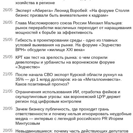
хозяйства в регионе
26/05
Эксперт «Абирега» Леонид Воробей: «На форуме Столля
бизнес призвали быть внимательнее к кадрам»
26/05
Глава Масложирового союза России Михаил Мальцев:
рынок переработки масличных переходит от наращивания
мощностей к борьбе за эффективность
25/05
Гибкость в проектировании среды - одно из главных
условий выживания на рынке. На форуме «Зодчество
ВРН» обсудили «жилище XXI века»
25/05
КРТ как тест на зрелость рынка: о чем спорили
девелоперы и урбанисты на воронежском форуме
«Зодчество»
21/05
После начала СВО экспорт Курской области рухнул на
35% — до 1 млрд долларов: из-за «Металлоинвеста».
Каков позитивный прогноз?
21/05
Ограничения использования ИИ, отработка фейков и
скулшутинговые угрозы: как воронежский ЦУР держит
регион под цифровым контролем
20/05
Зачем бизнесу публичность, где проходит грань
ответственности и почему нельзя игнорировать неудобные
медиа — интервью с легендой российского PR Игорем
Минтусовым
20/05
Невыдвинувшиеся: почему часть действующих депутатов