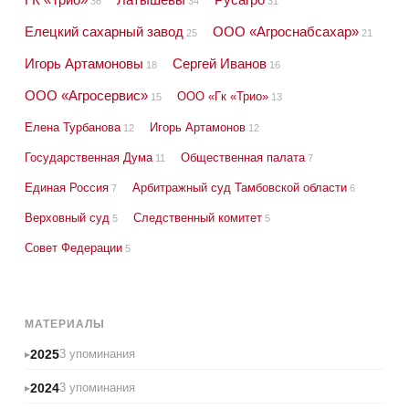
36
34
31
Елецкий сахарный завод
ООО «Агроснабсахар»
25
21
Игорь Артамоновы
Сергей Иванов
18
16
ООО «Агросервис»
ООО «Гк «Трио»
15
13
Елена Турбанова
Игорь Артамонов
12
12
Государственная Дума
Общественная палата
11
7
Единая Россия
Арбитражный суд Тамбовской области
7
6
Верховный суд
Следственный комитет
5
5
Совет Федерации
5
МАТЕРИАЛЫ
2025
3 упоминания
2024
3 упоминания