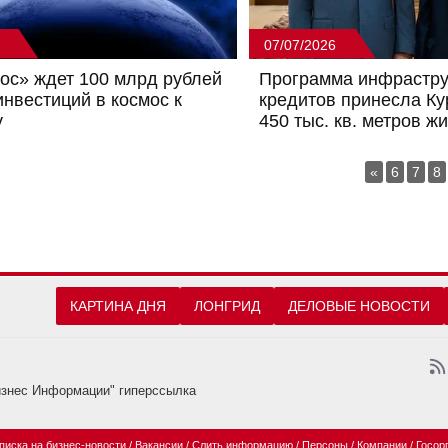
07/07/2026
ос» ждет 100 млрд рублей
Программа инфрастру
инвестиций в космос к
кредитов принесла Ку
у
450 тыс. кв. метров ж
«
6
7
8
КАРТИНА ДНЯ
ЛОНГРИД
ДЕЛОВЫЕ НОВОСТИ
изнес Информации" гиперссылка
писка на бизнес-новости
/
Вакансии
/
Слить информацию
/
Персоны
/
Компании
/
Госор