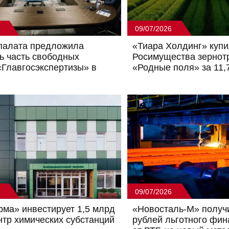
09/07/2026
палата предложила
«Тиара Холдинг» купи
ь часть свободных
Росимущества зернот
«Главгосэкспертизы» в
«Родные поля» за 11,
09/07/2026
ма» инвестирует 1,5 млрд
«Новосталь-М» получи
ентр химических субстанций
рублей льготного фи