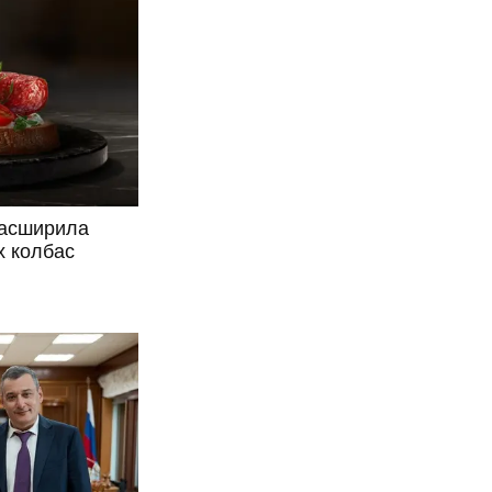
расширила
х колбас