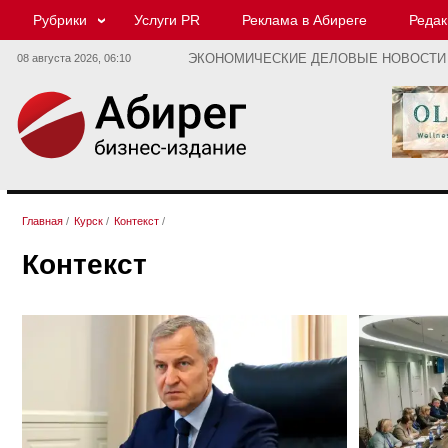
Рубрики
Услуги PR
Реклама в Абиреге
Редак
08 августа 2026,
06:10
ЭКОНОМИЧЕСКИЕ ДЕЛОВЫЕ НОВОСТИ
Главная
/
Курск
/
Контекст
/
Контекст