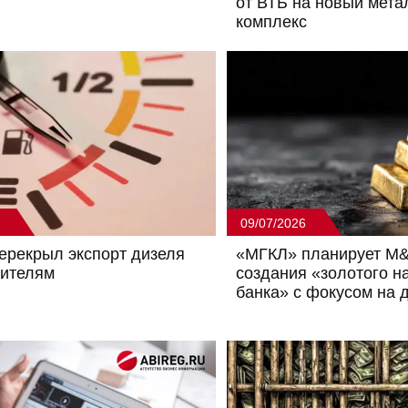
от ВТБ на новый мета
комплекс
09/07/2026
ерекрыл экспорт дизеля
«МГКЛ» планирует M&
дителям
создания «золотого н
банка» с фокусом на 