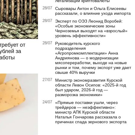
легализации криптовалюты
28/07
Сыровары Антон и Ольга Елисеевы
рассказали, о влияние ухода импорта
28/07
Эксперт по ОЭЗ Леонид Воробей:
«Особые экономические зоны
Черноземья выходят на «взрослый»
уровень эффективности»
28/07
Руководитель курского
требует от
подразделения
ублей за
«Агропромкомплектации» Анна
аботы
Андриянова — о модернизации
мясопереработки, выходе на новые
рынки и том, почему экспорт уже дает
свыше 40% выручки
27/07
Министр экономразвития Курской
области Левон Осипов: «2025‑й год
был ударом, 2026‑й год —
разморозка экономики»
24/07
«Прямые поставки ушли, через
трейдеров — неэффективно»:
министр АПК Курской области
Наталья Гончарова рассказала о
причинах спада зернового экспорта