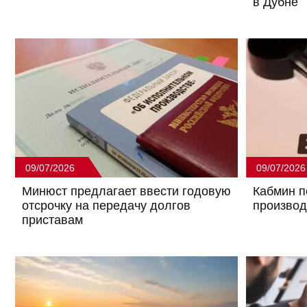
в Дубне
09/07/2026
09/07/2026
Минюст предлагает ввести годовую
Кабмин п
отсрочку на передачу долгов
произво
приставам