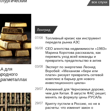
ллургический
все слухи
Лонгрид
07/08
Топливный кризис как инструмент
передела рынка АЗС
06/08
CEO агентства недвижимости «1983»
Марина Коротова рассказала, как
пережить уход всей команды и
превратить предательство в актив
03/08
Эксперт по энергетике Леонид
A для
Воробей: «Механизм «бери или
ародного
плати» рискует превратить сетевой
комплекс в барьер для нового
драгметаллах
инвестиционного цикла»
29/07
Алюминий для Черноземья дороже,
чем для Китая. В августе ФАС решит,
менять ли формулу цены РУСАЛа
29/07
Крипту пустили в Россию, но не в
расчеты: что изменит закон о