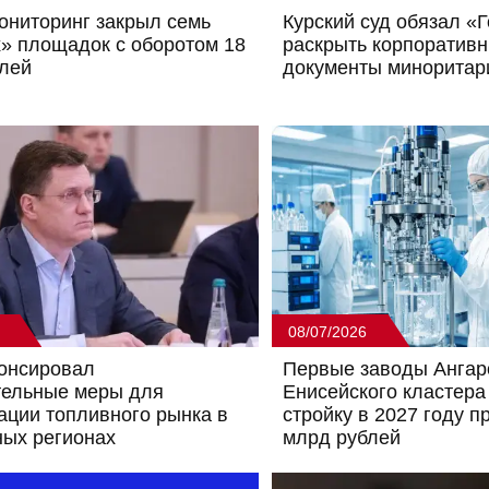
ниторинг закрыл семь
Курский суд обязал «
» площадок с оборотом 18
раскрыть корпоратив
лей
документы минорита
08/07/2026
онсировал
Первые заводы Ангар
тельные меры для
Енисейского кластера
ации топливного рынка в
стройку в 2027 году п
ых регионах
млрд рублей