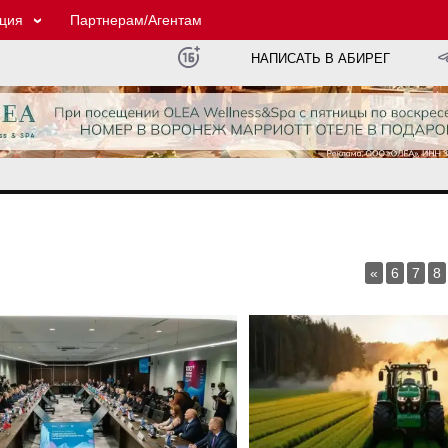
ция
Партнерам/Агентам
НАПИСАТЬ В АБИРЕГ
«
6
7
8