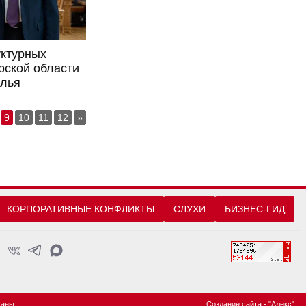
ктурных
рской области
илья
9
10
11
12
»
КОРПОРАТИВНЫЕ КОНФЛИКТЫ
СЛУХИ
БИЗНЕС-ГИД
ганы
Создание сайта
- "Алекс"