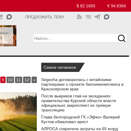
$ 82.1665
€ 94.8366
ПРЕДЛОЖИТЬ ТЕМУ
Самое читаемое
Segezha договорилась с китайскими
9
10
11
12
»
партнерами о проекте биохимкомплекса в
Красноярском крае
После выкриков глав на заседаниях
правительства Курской области власти
официально закрепляют их прямую
трансляцию
Глава белгородской ГК «Эфко» Валерий
Кустов обжаловал арест
АЛРОСА сократила затраты на 65 млрд