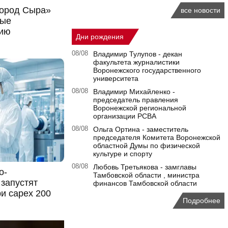
Город Сыра»
все новости
ные
рию
Дни рождения
08/08
Владимир Тулупов - декан
факультета журналистики
Воронежского государственного
университета
08/08
Владимир Михайленко -
председатель правления
Воронежской региональной
организации РСВА
08/08
Ольга Ортина - заместитель
председателя Комитета Воронежской
областной Думы по физической
культуре и спорту
08/08
Любовь Третьякова - замглавы
о-
Тамбовской области , министра
 запустят
финансов Тамбовской области
ри capex 200
Подробнее