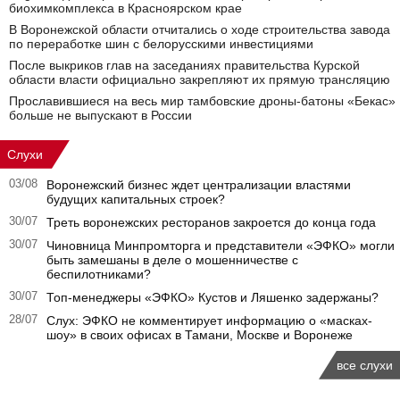
биохимкомплекса в Красноярском крае
В Воронежской области отчитались о ходе строительства завода
по переработке шин с белорусскими инвестициями
После выкриков глав на заседаниях правительства Курской
области власти официально закрепляют их прямую трансляцию
Прославившиеся на весь мир тамбовские дроны-батоны «Бекас»
больше не выпускают в России
Слухи
03/08
Воронежский бизнес ждет централизации властями
будущих капитальных строек?
30/07
Треть воронежских ресторанов закроется до конца года
30/07
Чиновница Минпромторга и представители «ЭФКО» могли
быть замешаны в деле о мошенничестве с
беспилотниками?
30/07
Топ-менеджеры «ЭФКО» Кустов и Ляшенко задержаны?
28/07
Слух: ЭФКО не комментирует информацию о «масках-
шоу» в своих офисах в Тамани, Москве и Воронеже
все слухи