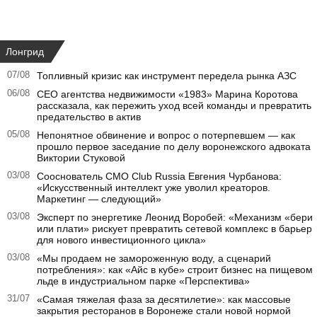
Лонгрид
07/08
Топливный кризис как инструмент передела рынка АЗС
06/08
CEO агентства недвижимости «1983» Марина Коротова
рассказала, как пережить уход всей команды и превратить
предательство в актив
05/08
Непонятное обвинение и вопрос о потерпевшем — как
прошло первое заседание по делу воронежского адвоката
Виктории Стуковой
03/08
Сооснователь CMO Club Russia Евгения Чурбанова:
«Искусственный интеллект уже уволил креаторов.
Маркетинг — следующий»
03/08
Эксперт по энергетике Леонид Воробей: «Механизм «бери
или плати» рискует превратить сетевой комплекс в барьер
для нового инвестиционного цикла»
03/08
«Мы продаем не замороженную воду, а сценарий
потребления»: как «Айс в кубе» строит бизнес на пищевом
льде в индустриальном парке «Перспектива»
31/07
«Самая тяжелая фаза за десятилетие»: как массовые
закрытия ресторанов в Воронеже стали новой нормой