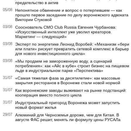
предательство в актив
05/08
Непонятное обвинение и вопрос о потерпевшем — как
прошло первое заседание по делу воронежского адвоката
Виктории Стуковой
03/08
Сооснователь CMO Club Russia Евгения Чурбанова:
«Искусственный интеллект уже уволил креаторов.
Маркетинг — следующий»
03/08
Эксперт по энергетике Леонид Воробей: «Механизм «бери
или плати» рискует превратить сетевой комплекс в барьер
для нового инвестиционного цикла»
03/08
«Мы продаем не замороженную воду, а сценарий
потребления»: как «Айс в кубе» строит бизнес на пищевом
льде в индустриальном парке «Перспектива»
31/07
«Самая тяжелая фаза за десятилетие»: как массовые
закрытия ресторанов в Воронеже стали новой нормой
31/07
Как воронежские заводы выживают на рынке подстанций:
кооперация вместо полного цикла
31/07
Индустриальный пригород Воронежа может запустить
новый формат жилья
29/07
Алюминий для Черноземья дороже, чем для Китая. В
августе ФАС решит, менять ли формулу цены РУСАЛа