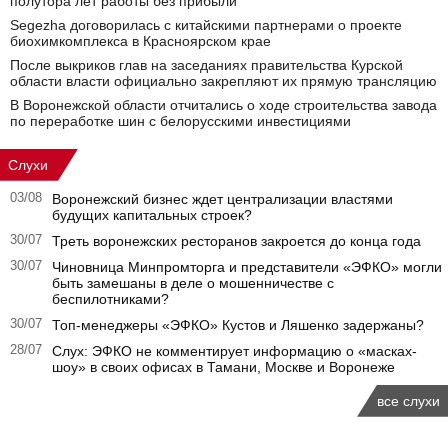
полутора лет работы без прибыли
Segezha договорилась с китайскими партнерами о проекте
биохимкомплекса в Красноярском крае
После выкриков глав на заседаниях правительства Курской
области власти официально закрепляют их прямую трансляцию
В Воронежской области отчитались о ходе строительства завода
по переработке шин с белорусскими инвестициями
Слухи
03/08
Воронежский бизнес ждет централизации властями
будущих капитальных строек?
30/07
Треть воронежских ресторанов закроется до конца года
30/07
Чиновница Минпромторга и представители «ЭФКО» могли
быть замешаны в деле о мошенничестве с
беспилотниками?
30/07
Топ-менеджеры «ЭФКО» Кустов и Ляшенко задержаны?
28/07
Слух: ЭФКО не комментирует информацию о «масках-
шоу» в своих офисах в Тамани, Москве и Воронеже
все слухи