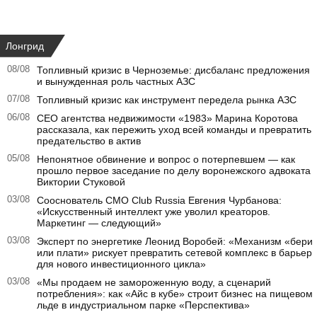
Лонгрид
08/08
Топливный кризис в Черноземье: дисбаланс предложения
и вынужденная роль частных АЗС
07/08
Топливный кризис как инструмент передела рынка АЗС
06/08
CEO агентства недвижимости «1983» Марина Коротова
рассказала, как пережить уход всей команды и превратить
предательство в актив
05/08
Непонятное обвинение и вопрос о потерпевшем — как
прошло первое заседание по делу воронежского адвоката
Виктории Стуковой
03/08
Сооснователь CMO Club Russia Евгения Чурбанова:
«Искусственный интеллект уже уволил креаторов.
Маркетинг — следующий»
03/08
Эксперт по энергетике Леонид Воробей: «Механизм «бери
или плати» рискует превратить сетевой комплекс в барьер
для нового инвестиционного цикла»
03/08
«Мы продаем не замороженную воду, а сценарий
потребления»: как «Айс в кубе» строит бизнес на пищевом
льде в индустриальном парке «Перспектива»