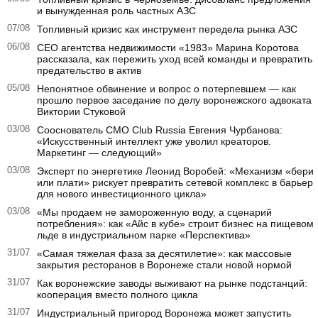
и вынужденная роль частных АЗС
07/08
Топливный кризис как инструмент передела рынка АЗС
06/08
CEO агентства недвижимости «1983» Марина Коротова
рассказала, как пережить уход всей команды и превратить
предательство в актив
05/08
Непонятное обвинение и вопрос о потерпевшем — как
прошло первое заседание по делу воронежского адвоката
Виктории Стуковой
03/08
Сооснователь CMO Club Russia Евгения Чурбанова:
«Искусственный интеллект уже уволил креаторов.
Маркетинг — следующий»
03/08
Эксперт по энергетике Леонид Воробей: «Механизм «бери
или плати» рискует превратить сетевой комплекс в барьер
для нового инвестиционного цикла»
03/08
«Мы продаем не замороженную воду, а сценарий
потребления»: как «Айс в кубе» строит бизнес на пищевом
льде в индустриальном парке «Перспектива»
31/07
«Самая тяжелая фаза за десятилетие»: как массовые
закрытия ресторанов в Воронеже стали новой нормой
31/07
Как воронежские заводы выживают на рынке подстанций:
кооперация вместо полного цикла
31/07
Индустриальный пригород Воронежа может запустить