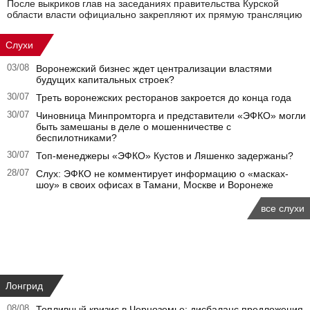
После выкриков глав на заседаниях правительства Курской
области власти официально закрепляют их прямую трансляцию
Слухи
03/08
Воронежский бизнес ждет централизации властями
будущих капитальных строек?
30/07
Треть воронежских ресторанов закроется до конца года
30/07
Чиновница Минпромторга и представители «ЭФКО» могли
быть замешаны в деле о мошенничестве с
беспилотниками?
30/07
Топ-менеджеры «ЭФКО» Кустов и Ляшенко задержаны?
28/07
Слух: ЭФКО не комментирует информацию о «масках-
шоу» в своих офисах в Тамани, Москве и Воронеже
все слухи
Лонгрид
08/08
Топливный кризис в Черноземье: дисбаланс предложения