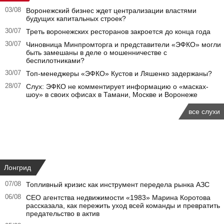
03/08
Воронежский бизнес ждет централизации властями
будущих капитальных строек?
30/07
Треть воронежских ресторанов закроется до конца года
30/07
Чиновница Минпромторга и представители «ЭФКО» могли
быть замешаны в деле о мошенничестве с
беспилотниками?
30/07
Топ-менеджеры «ЭФКО» Кустов и Ляшенко задержаны?
28/07
Слух: ЭФКО не комментирует информацию о «масках-
шоу» в своих офисах в Тамани, Москве и Воронеже
все слухи
Лонгрид
07/08
Топливный кризис как инструмент передела рынка АЗС
06/08
CEO агентства недвижимости «1983» Марина Коротова
рассказала, как пережить уход всей команды и превратить
предательство в актив