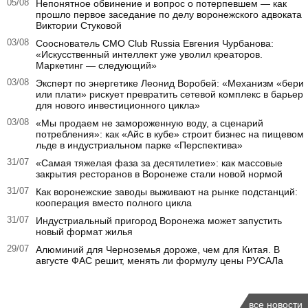
05/08
Непонятное обвинение и вопрос о потерпевшем — как
прошло первое заседание по делу воронежского адвоката
Виктории Стуковой
03/08
Сооснователь CMO Club Russia Евгения Чурбанова:
«Искусственный интеллект уже уволил креаторов.
Маркетинг — следующий»
03/08
Эксперт по энергетике Леонид Воробей: «Механизм «бери
или плати» рискует превратить сетевой комплекс в барьер
для нового инвестиционного цикла»
03/08
«Мы продаем не замороженную воду, а сценарий
потребления»: как «Айс в кубе» строит бизнес на пищевом
льде в индустриальном парке «Перспектива»
31/07
«Самая тяжелая фаза за десятилетие»: как массовые
закрытия ресторанов в Воронеже стали новой нормой
31/07
Как воронежские заводы выживают на рынке подстанций:
кооперация вместо полного цикла
31/07
Индустриальный пригород Воронежа может запустить
новый формат жилья
29/07
Алюминий для Черноземья дороже, чем для Китая. В
августе ФАС решит, менять ли формулу цены РУСАЛа
все новости