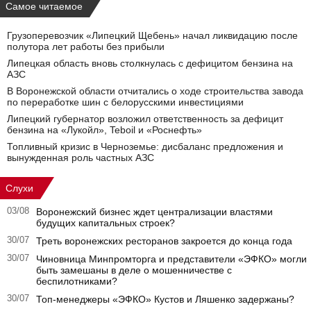
Самое читаемое
Грузоперевозчик «Липецкий Щебень» начал ликвидацию после
полутора лет работы без прибыли
Липецкая область вновь столкнулась с дефицитом бензина на
АЗС
В Воронежской области отчитались о ходе строительства завода
по переработке шин с белорусскими инвестициями
Липецкий губернатор возложил ответственность за дефицит
бензина на «Лукойл», Teboil и «Роснефть»
Топливный кризис в Черноземье: дисбаланс предложения и
вынужденная роль частных АЗС
Слухи
03/08
Воронежский бизнес ждет централизации властями
будущих капитальных строек?
30/07
Треть воронежских ресторанов закроется до конца года
30/07
Чиновница Минпромторга и представители «ЭФКО» могли
быть замешаны в деле о мошенничестве с
беспилотниками?
30/07
Топ-менеджеры «ЭФКО» Кустов и Ляшенко задержаны?