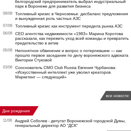
белгородский предприниматель выбрал индустриальный
парк в Воронеже для развития бизнеса
08/08
Топливный кризис в Черноземье: дисбаланс предложения
и вынужденная роль частных АЗС
07/08
Топливный кризис как инструмент передела рынка АЗС
06/08
CEO агентства недвижимости «1983» Марина Коротова
рассказала, как пережить уход всей команды и превратить
предательство в актив
05/08
Непонятное обвинение и вопрос о потерпевшем — как
прошло первое заседание по делу воронежского адвоката
Виктории Стуковой
03/08
Сооснователь CMO Club Russia Евгения Чурбанова:
«Искусственный интеллект уже уволил креаторов.
Маркетинг — следующий»
все новости
Дни рождения
11/08
Андрей Соболев - депутат Воронежской городской Думы,
генеральный директор АО "ДСК"