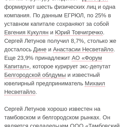
формируют шесть физических лиц и одна
компания. По данным ЕГРЮЛ, по 25% в
уставном капитале сохраняют за собой
Евгения Кукулян
и
Юрий Товчигречко
.
Сергей Летунов получил 8,7%, столько же
досталось
Дине
и
Анастасии Несветайло
.
Еще 23,9% принадлежит
АО «Форум
Капитал»
, которое курирует экс‑депутат
Белгородской облдумы
и известный
ювелирный предприниматель
Михаил
Несветайло
.
Сергей Летунов хорошо известен на
тамбовском и белгородском рынках. Он
является совладельцем
ООО «Тамбовский