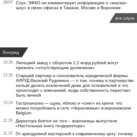
28/07
Слух: ЭФКО не комментирует информацию о «масках-
шоу» в своих офисах в Тамани, Москве и Воронеже
все слухи
Лонгрид
19:26
Липецкий завод с оборотом 2,2 млрд рублей могут
признать «отсутствующим должником»
13:25
Старший партнер и сооснователь юридической фирмы
АЛРУД Василий Рудомино — о том, почему в партнерстве
нельзя делать исключений даже для основателей и что
происходит с компанией, когда собственность перестает
быть личной
13:24
Гастроанализ — щука, яблоко и «снег» из хрена: что
можно попробовать в сете «Черноземье» в воронежском
Belgium
11:35
Директора боятся не того – воронежцы выпустили
«Настольную книгу гендиректора»
11:15
От арендуемой мастерской к современному цеху: почему