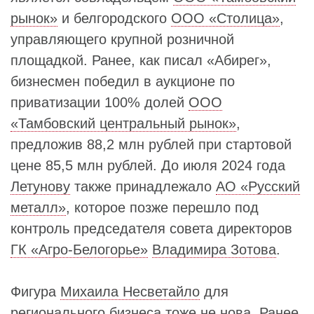
рынок»
и белгородского
ООО «Столица»
,
управляющего крупной розничной
площадкой. Ранее, как писал «Абирег»,
бизнесмен победил в аукционе по
приватизации 100% долей
ООО
«Тамбовский центральный рынок»
,
предложив 88,2 млн рублей при стартовой
цене 85,5 млн рублей. До июля 2024 года
Летунову
также принадлежало
АО «Русский
металл»
, которое позже перешло под
контроль председателя совета директоров
ГК «Агро-Белогорье»
Владимира Зотова
.
Фигура
Михаила Несветайло
для
регионального бизнеса тоже не нова. Ранее