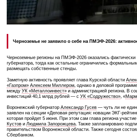
Черноземье не заявило о себе на ПМЭФ-2026: активн
Черноземные регионы на ПМЭФ-2026 оказались фактически б
губернатора, тогда как остальные ограничились формальным 
размещать собственные стенды.
Заметную активность проявляет глава Курской области
Алек
«Газпром»
Алексеем Миллером
, однако в деловой программ
между
УК «Металлоинвест»
и администрацией региона. В со
инвестиций 40,1 млрд рублей — с
УК «Содружество»
, «
Марм
Воронежский губернатор
Александр Гусев
— чуть ли не един
заявлен на секции «Деловая репутация: новации ЭКГ-рейтин
которая пройдет 5 июня. При этом сам глава региона участ
Кустов
и
Людмила Запорожцева
. Также запланировано под
правительством Воронежской области. Также сегодня состо
Сбербанком
.