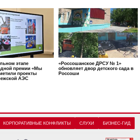
альном этапе
«Россошанское ДРСУ № 1»
дной премии «Мы
обновляет двор детского сада в
тметили проекты
Россоши
ежской АЭС
КОРПОРАТИВНЫЕ КОНФЛИКТЫ
СЛУХИ
БИЗНЕС-ГИД