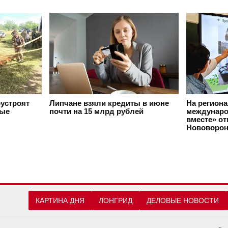
оустроят
Липчане взяли кредиты в июне
На регион
вые
почти на 15 млрд рублей
междунаро
вместе» о
Нововорон
КАРТИНА ДНЯ
ЛОНГРИД
ДЕЛОВЫЕ НОВОСТИ