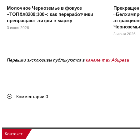
Молочное Черноземье в фокусе
Прекращен
«ТОП&#8209;100»: как переработчики
«Белхимпро
превращают литры в маржу
аттракцион
Черноземь
3 июня 2026
3 июня 2026
Первыми эксклюзивы публикуются в
канале max Абирега
Комментарии 0
Контекст