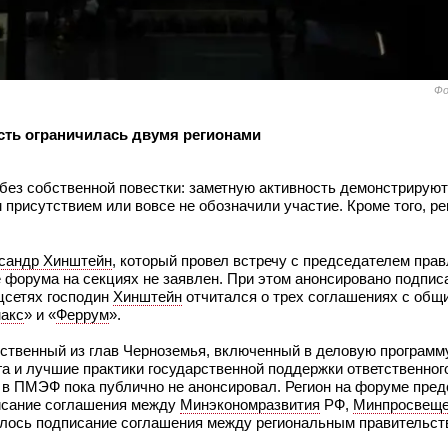
Фо
ость ограничилась двумя регионами
ез собственной повестки: заметную активность демонстрирую
присутствием или вовсе не обозначили участие. Кроме того, ре
сандр Хинштейн
, который провел встречу с председателем пра
е форума на секциях не заявлен. При этом анонсировано подпи
цсетях господин
Хинштейн
отчитался о трех соглашениях с общ
акс
» и «
Феррум
».
ственный из глав Черноземья, включенный в деловую программ
га и лучшие практики государственной поддержки ответственног
ие в ПМЭФ пока публично не анонсировал. Регион на форуме пр
писание соглашения между
Минэкономразвития
РФ,
Минпросвещ
ялось подписание соглашения между региональным правительст