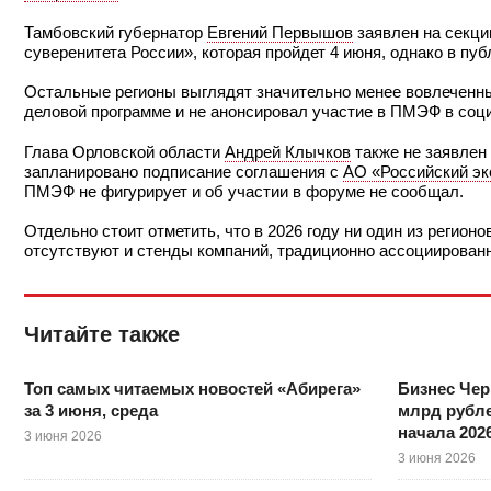
Тамбовский губернатор
Евгений Первышов
заявлен на секци
суверенитета России», которая пройдет 4 июня, однако в пу
Остальные регионы выглядят значительно менее вовлеченн
деловой программе и не анонсировал участие в ПМЭФ в соц
Глава Орловской области
Андрей Клычков
также не заявлен
запланировано подписание соглашения с
АО «Российский эк
ПМЭФ не фигурирует и об участии в форуме не сообщал.
Отдельно стоит отметить, что в 2026 году ни один из регио
отсутствуют и стенды компаний, традиционно ассоциированн
Читайте также
Топ самых читаемых новостей «Абирега»
Бизнес Чер
за 3 июня, среда
млрд рубле
начала 202
3 июня 2026
3 июня 2026