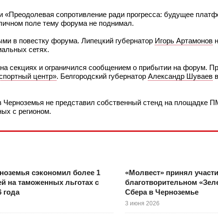
и «Преодолевая сопротивление ради прогресса: будущее платф
бличном поле тему форума не поднимал.
ыми в повестку форума. Липецкий губернатор
Игорь Артамонов
н
иальных сетях.
 на секциях и ограничился сообщением о прибытии на форум. П
спортный центр»
. Белгородский губернатор
Александр Шуваев
в
нов Черноземья не представил собственный стенд на площадке П
ых с регионом.
ноземья сэкономил более 1
«Молвест» принял участи
й на таможенных льготах с
благотворительном «Зел
6 года
Сбера в Черноземье
3 июня 2026