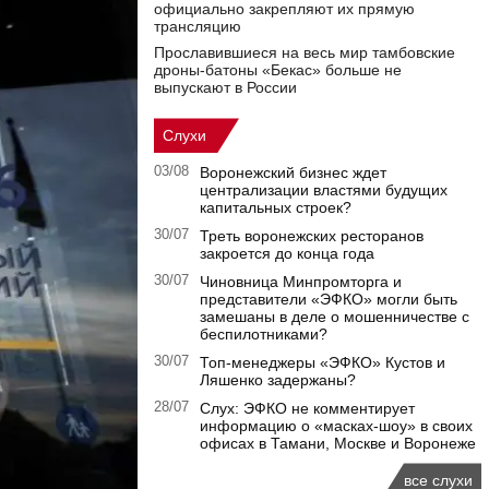
официально закрепляют их прямую
трансляцию
Прославившиеся на весь мир тамбовские
дроны-батоны «Бекас» больше не
выпускают в России
Слухи
03/08
Воронежский бизнес ждет
централизации властями будущих
капитальных строек?
30/07
Треть воронежских ресторанов
закроется до конца года
30/07
Чиновница Минпромторга и
представители «ЭФКО» могли быть
замешаны в деле о мошенничестве с
беспилотниками?
30/07
Топ-менеджеры «ЭФКО» Кустов и
Ляшенко задержаны?
28/07
Слух: ЭФКО не комментирует
информацию о «масках-шоу» в своих
офисах в Тамани, Москве и Воронеже
все слухи