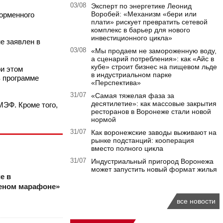
03/08
Эксперт по энергетике Леонид
Воробей: «Механизм «бери или
орменного
плати» рискует превратить сетевой
комплекс в барьер для нового
инвестиционного цикла»
е заявлен в
03/08
«Мы продаем не замороженную воду,
а сценарий потребления»: как «Айс в
кубе» строит бизнес на пищевом льде
ри этом
в индустриальном парке
 программе
«Перспектива»
31/07
«Самая тяжелая фаза за
десятилетие»: как массовые закрытия
МЭФ. Кроме того,
ресторанов в Воронеже стали новой
нормой
31/07
Как воронежские заводы выживают на
рынке подстанций: кооперация
вместо полного цикла
31/07
Индустриальный пригород Воронежа
может запустить новый формат жилья
е в
еном марафоне»
все новости