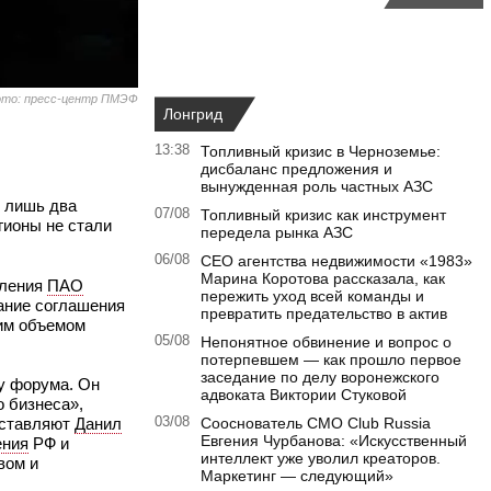
то: пресс-центр ПМЭФ
Лонгрид
13:38
Топливный кризис в Черноземье:
дисбаланс предложения и
вынужденная роль частных АЗС
т лишь два
07/08
Топливный кризис как инструмент
гионы не стали
передела рынка АЗС
06/08
CEO агентства недвижимости «1983»
Марина Коротова рассказала, как
вления
ПАО
пережить уход всей команды и
сание соглашения
превратить предательство в актив
им объемом
05/08
Непонятное обвинение и вопрос о
потерпевшем — как прошло первое
заседание по делу воронежского
у форума. Он
адвоката Виктории Стуковой
о бизнеса»,
едставляют
Данил
03/08
Сооснователь CMO Club Russia
Евгения Чурбанова: «Искусственный
ения
РФ и
интеллект уже уволил креаторов.
вом и
Маркетинг — следующий»