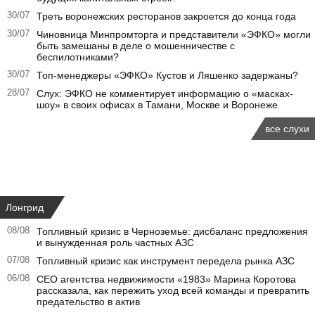
30/07
Треть воронежских ресторанов закроется до конца года
30/07
Чиновница Минпромторга и представители «ЭФКО» могли
быть замешаны в деле о мошенничестве с
беспилотниками?
30/07
Топ-менеджеры «ЭФКО» Кустов и Ляшенко задержаны?
28/07
Слух: ЭФКО не комментирует информацию о «масках-
шоу» в своих офисах в Тамани, Москве и Воронеже
все слухи
Лонгрид
08/08
Топливный кризис в Черноземье: дисбаланс предложения
и вынужденная роль частных АЗС
07/08
Топливный кризис как инструмент передела рынка АЗС
06/08
CEO агентства недвижимости «1983» Марина Коротова
рассказала, как пережить уход всей команды и превратить
предательство в актив