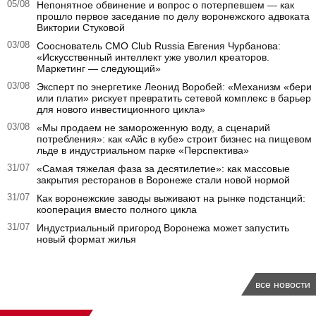
05/08
Непонятное обвинение и вопрос о потерпевшем — как
прошло первое заседание по делу воронежского адвоката
Виктории Стуковой
03/08
Сооснователь CMO Club Russia Евгения Чурбанова:
«Искусственный интеллект уже уволил креаторов.
Маркетинг — следующий»
03/08
Эксперт по энергетике Леонид Воробей: «Механизм «бери
или плати» рискует превратить сетевой комплекс в барьер
для нового инвестиционного цикла»
03/08
«Мы продаем не замороженную воду, а сценарий
потребления»: как «Айс в кубе» строит бизнес на пищевом
льде в индустриальном парке «Перспектива»
31/07
«Самая тяжелая фаза за десятилетие»: как массовые
закрытия ресторанов в Воронеже стали новой нормой
31/07
Как воронежские заводы выживают на рынке подстанций:
кооперация вместо полного цикла
31/07
Индустриальный пригород Воронежа может запустить
новый формат жилья
все новости