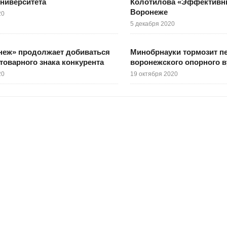
университета
Колотилова «Эффективн
Воронеже
20
5 декабря 2020
неж» продолжает добиваться
Минобрнауки тормозит п
товарного знака конкурента
воронежского опорного в
20
19 октября 2020