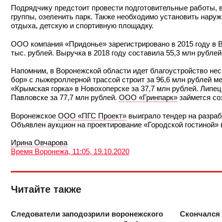
Подрядчику предстоит провести подготовительные работы, 
группы, озеленить парк. Также необходимо установить нару
отдыха, детскую и спортивную площадку.
ООО компания «Придонье» зарегистрировано в 2015 году в В
тыс. рублей. Выручка в 2018 году составила 55,3 млн рублей
Напомним, в Воронежской области идет благоустройство нес
бор» с лыжероллерной трассой строит за 96,6 млн рублей м
«Крымская горка» в Новохоперске за 37,7 млн рублей. Липе
Павловске за 77,7 млн рублей.
ООО «Гринпарк»
займется со
Воронежское
ООО «ПГС Проект»
выиграло тендер на разраб
Объявлен аукцион на проектирование «Городской гостиной» 
Ирина Овчарова
Время Воронежа, 11:05, 19.10.2020
Читайте также
Следователи заподозрили воронежского
Скончался