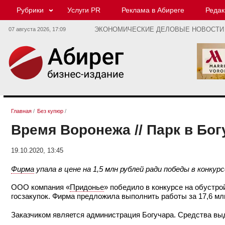
Рубрики
Услуги PR
Реклама в Абиреге
Редак
07 августа 2026,
17:09
ЭКОНОМИЧЕСКИЕ ДЕЛОВЫЕ НОВОСТИ
Главная
/
Без купюр
/
Время Воронежа // Парк в Бо
19.10.2020, 13:45
Фирма
упала в цене на 1,5 млн рублей ради победы в конкурс
ООО компания «
Придонье
» победило в конкурсе на обустро
госзакупок. Фирма предложила выполнить работы за 17,6 млн
Заказчиком является администрация Богучара. Средства выд