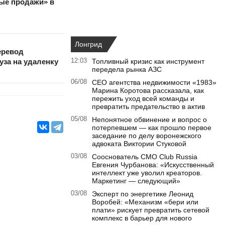
ые продажи» в
Лонгрид
еревод
уза на удаленку
12:03
Топливный кризис как инструмент
передела рынка АЗС
06/08
CEO агентства недвижимости «1983»
Марина Коротова рассказала, как
пережить уход всей команды и
превратить предательство в актив
05/08
Непонятное обвинение и вопрос о
потерпевшем — как прошло первое
заседание по делу воронежского
адвоката Виктории Стуковой
03/08
Сооснователь CMO Club Russia
Евгения Чурбанова: «Искусственный
интеллект уже уволил креаторов.
Маркетинг — следующий»
03/08
Эксперт по энергетике Леонид
Воробей: «Механизм «бери или
плати» рискует превратить сетевой
комплекс в барьер для нового