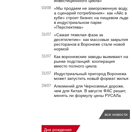
инвестиционного цикла»
03/08
«Мы продаем не замороженную воду,
а сценарий потребления»: как «Айс в
кубе» строит бизнес на пищевом льде
в индустриальном парке
«Перспектива»
31/07
«Самая тяжелая фаза за
десятилетие»: как массовые закрытия
ресторанов в Воронеже стали новой
нормой
31/07
Как воронежские заводы выживают на
рынке подстанций: кооперация
вместо полного цикла
31/07
Индустриальный пригород Воронежа
может запустить новый формат жилья
29/07
Алюминий для Черноземья дороже,
чем для Китая. В августе ФАС решит,
менять ли формулу цены РУСАЛа
все новости
Дни рождения