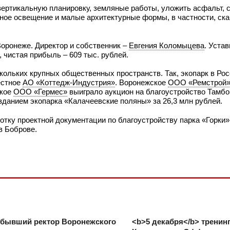
вертикальную планировку, земляные работы, уложить асфальт, 
жное освещение и малые архитектурные формы, в частности, ска
оронеже. Директор и собственник –
Евгения Коломыцева
. Уста
, чистая прибыль – 609 тыс. рублей.
кольких крупных общественных пространств. Так, экопарк в Ро
естное
АО «Коттедж-Индустрия»
. Воронежское
ООО «Ремстрой
цкое
ООО «Гермес»
выиграло аукцион на благоустройство Тамбов
зданием экопарка «Калачеевские поляны» за 26,3 млн рублей.
отку проектной документации по благоустройству парка «Горки»
в Боброве.
 бывший ректор Воронежского
<b>5 декабря</b> тренин