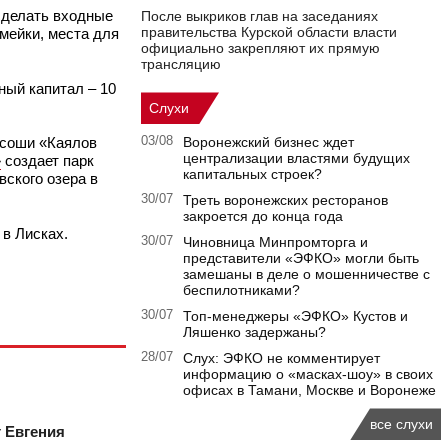
сделать входные
После выкриков глав на заседаниях
правительства Курской области власти
мейки, места для
официально закрепляют их прямую
трансляцию
вный капитал – 10
Слухи
ссоши «Каялов
03/08
Воронежский бизнес ждет
централизации властями будущих
»
создает парк
капитальных строек?
ского озера в
30/07
Треть воронежских ресторанов
закроется до конца года
 в Лисках.
30/07
Чиновница Минпромторга и
представители «ЭФКО» могли быть
замешаны в деле о мошенничестве с
беспилотниками?
30/07
Топ-менеджеры «ЭФКО» Кустов и
Ляшенко задержаны?
28/07
Слух: ЭФКО не комментирует
информацию о «масках-шоу» в своих
офисах в Тамани, Москве и Воронеже
все слухи
г Евгения