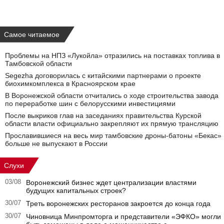
Самое читаемое
Проблемы на НПЗ «Лукойла» отразились на поставках топлива в
Тамбовской области
Segezha договорилась с китайскими партнерами о проекте
биохимкомплекса в Красноярском крае
В Воронежской области отчитались о ходе строительства завода
по переработке шин с белорусскими инвестициями
После выкриков глав на заседаниях правительства Курской
области власти официально закрепляют их прямую трансляцию
Прославившиеся на весь мир тамбовские дроны-батоны «Бекас»
больше не выпускают в России
Слухи
03/08
Воронежский бизнес ждет централизации властями
будущих капитальных строек?
30/07
Треть воронежских ресторанов закроется до конца года
30/07
Чиновница Минпромторга и представители «ЭФКО» могли