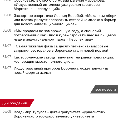
Сооснователь CMO Club Russia Евгения Чурбанова:
«Искусственный интеллект уже уволил креаторов.
Маркетинг — следующий»
03/08
Эксперт по энергетике Леонид Воробей: «Механизм «бери
или плати» рискует превратить сетевой комплекс в барьер
для нового инвестиционного цикла»
03/08
«Мы продаем не замороженную воду, а сценарий
потребления»: как «Айс в кубе» строит бизнес на пищевом
льде в индустриальном парке «Перспектива»
31/07
«Самая тяжелая фаза за десятилетие»: как массовые
закрытия ресторанов в Воронеже стали новой нормой
31/07
Как воронежские заводы выживают на рынке подстанций:
кооперация вместо полного цикла
31/07
Индустриальный пригород Воронежа может запустить
новый формат жилья
все новости
Дни рождения
08/08
Владимир Тулупов - декан факультета журналистики
Воронежского государственного университета