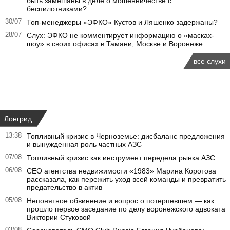
быть замешаны в деле о мошенничестве с
беспилотниками?
30/07
Топ-менеджеры «ЭФКО» Кустов и Ляшенко задержаны?
28/07
Слух: ЭФКО не комментирует информацию о «масках-
шоу» в своих офисах в Тамани, Москве и Воронеже
все слухи
Лонгрид
13:38
Топливный кризис в Черноземье: дисбаланс предложения
и вынужденная роль частных АЗС
07/08
Топливный кризис как инструмент передела рынка АЗС
06/08
CEO агентства недвижимости «1983» Марина Коротова
рассказала, как пережить уход всей команды и превратить
предательство в актив
05/08
Непонятное обвинение и вопрос о потерпевшем — как
прошло первое заседание по делу воронежского адвоката
Виктории Стуковой
03/08