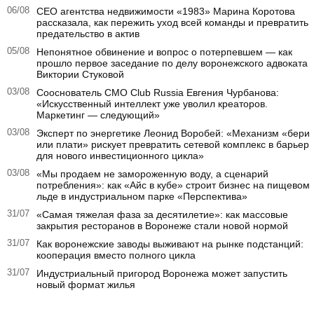
06/08
CEO агентства недвижимости «1983» Марина Коротова
рассказала, как пережить уход всей команды и превратить
предательство в актив
05/08
Непонятное обвинение и вопрос о потерпевшем — как
прошло первое заседание по делу воронежского адвоката
Виктории Стуковой
03/08
Сооснователь CMO Club Russia Евгения Чурбанова:
«Искусственный интеллект уже уволил креаторов.
Маркетинг — следующий»
03/08
Эксперт по энергетике Леонид Воробей: «Механизм «бери
или плати» рискует превратить сетевой комплекс в барьер
для нового инвестиционного цикла»
03/08
«Мы продаем не замороженную воду, а сценарий
потребления»: как «Айс в кубе» строит бизнес на пищевом
льде в индустриальном парке «Перспектива»
31/07
«Самая тяжелая фаза за десятилетие»: как массовые
закрытия ресторанов в Воронеже стали новой нормой
31/07
Как воронежские заводы выживают на рынке подстанций:
кооперация вместо полного цикла
31/07
Индустриальный пригород Воронежа может запустить
новый формат жилья