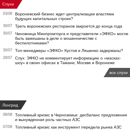
Слухи
03/08
Воронежский бизнес ждет централизации властями
будущих капитальных строек?
30/07
Треть воронежских ресторанов закроется до конца года
30/07
Чиновница Минпромторга и представители «ЭФКО» могли
быть замешаны в деле о мошенничестве с
беспилотниками?
30/07
Топ-менеджеры «ЭФКО» Кустов и Ляшенко задержаны?
28/07
Слух: ЭФКО не комментирует информацию о «масках-
шоу» в своих офисах в Тамани, Москве и Воронеже
все слухи
Лонгрид
08/08
Топливный кризис в Черноземье: дисбаланс предложения
и вынужденная роль частных АЗС
07/08
Топливный кризис как инструмент передела рынка АЗС