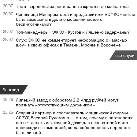
30/07
Треть воронежских ресторанов закроется до конца года
30/07
Чиновница Минпромторга и представители «ЭФКО» могли
быть замешаны в деле о мошенничестве с
беспилотниками?
30/07
Топ-менеджеры «ЭФКО» Кустов и Ляшенко задержаны?
28/07
Слух: ЭФКО не комментирует информацию о «масках-
шоу» в своих офисах в Тамани, Москве и Воронеже
все слухи
Лонгрид
19:26
Липецкий завод с оборотом 2,2 млрд рублей могут
признать «отсутствующим должником»
13:25
Старший партнер и сооснователь юридической фирмы
АЛРУД Василий Рудомино — о том, почему в партнерстве
нельзя делать исключений даже для основателей и что
происходит с компанией, когда собственность перестает
быть личной