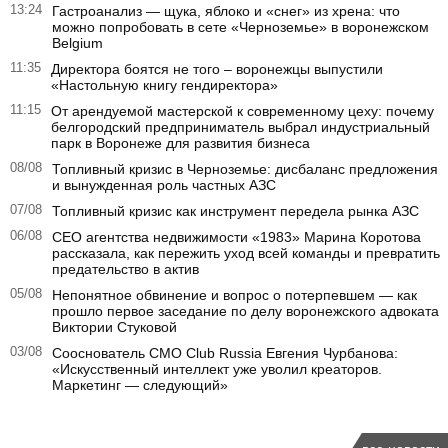
13:24
Гастроанализ — щука, яблоко и «снег» из хрена: что
можно попробовать в сете «Черноземье» в воронежском
Belgium
11:35
Директора боятся не того – воронежцы выпустили
«Настольную книгу гендиректора»
11:15
От арендуемой мастерской к современному цеху: почему
белгородский предприниматель выбрал индустриальный
парк в Воронеже для развития бизнеса
08/08
Топливный кризис в Черноземье: дисбаланс предложения
и вынужденная роль частных АЗС
07/08
Топливный кризис как инструмент передела рынка АЗС
06/08
CEO агентства недвижимости «1983» Марина Коротова
рассказала, как пережить уход всей команды и превратить
предательство в актив
05/08
Непонятное обвинение и вопрос о потерпевшем — как
прошло первое заседание по делу воронежского адвоката
Виктории Стуковой
03/08
Сооснователь CMO Club Russia Евгения Чурбанова:
«Искусственный интеллект уже уволил креаторов.
Маркетинг — следующий»