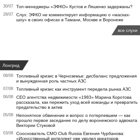
30/07
Топ-менеджеры «ЭФКО» Кустов и Ляшенко задержаны?
28/07
Слух: ЭФКО не комментирует информацию о «масках-
шоу» в своих офисах в Тамани, Москве и Воронеже
все слухи
Лонгрид
08/08
Топливный кризис в Черноземье: дисбаланс предложения
и вынужденная роль частных АЗС
07/08
Топливный кризис как инструмент передела рынка АЗС
06/08
CEO агентства недвижимости «1983» Марина Коротова
рассказала, как пережить уход всей команды и превратить
предательство в актив
05/08
Непонятное обвинение и вопрос о потерпевшем — как
прошло первое заседание по делу воронежского адвоката
Виктории Стуковой
03/08
Сооснователь CMO Club Russia Евгения Чурбанова:
«Искусственный интеллект уже уволил креаторов.