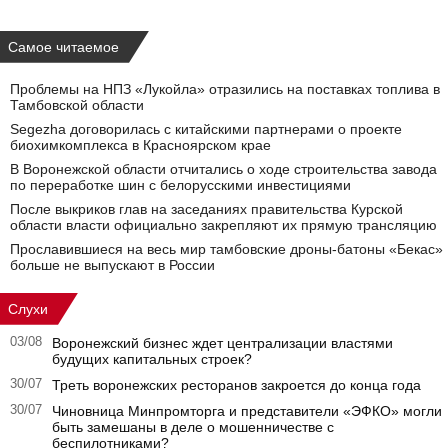
Самое читаемое
Проблемы на НПЗ «Лукойла» отразились на поставках топлива в
Тамбовской области
Segezha договорилась с китайскими партнерами о проекте
биохимкомплекса в Красноярском крае
В Воронежской области отчитались о ходе строительства завода
по переработке шин с белорусскими инвестициями
После выкриков глав на заседаниях правительства Курской
области власти официально закрепляют их прямую трансляцию
Прославившиеся на весь мир тамбовские дроны-батоны «Бекас»
больше не выпускают в России
Слухи
03/08
Воронежский бизнес ждет централизации властями
будущих капитальных строек?
30/07
Треть воронежских ресторанов закроется до конца года
30/07
Чиновница Минпромторга и представители «ЭФКО» могли
быть замешаны в деле о мошенничестве с
беспилотниками?