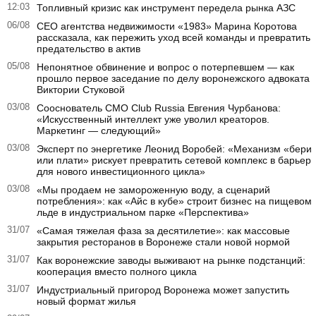
12:03
Топливный кризис как инструмент передела рынка АЗС
06/08
CEO агентства недвижимости «1983» Марина Коротова
рассказала, как пережить уход всей команды и превратить
предательство в актив
05/08
Непонятное обвинение и вопрос о потерпевшем — как
прошло первое заседание по делу воронежского адвоката
Виктории Стуковой
03/08
Сооснователь CMO Club Russia Евгения Чурбанова:
«Искусственный интеллект уже уволил креаторов.
Маркетинг — следующий»
03/08
Эксперт по энергетике Леонид Воробей: «Механизм «бери
или плати» рискует превратить сетевой комплекс в барьер
для нового инвестиционного цикла»
03/08
«Мы продаем не замороженную воду, а сценарий
потребления»: как «Айс в кубе» строит бизнес на пищевом
льде в индустриальном парке «Перспектива»
31/07
«Самая тяжелая фаза за десятилетие»: как массовые
закрытия ресторанов в Воронеже стали новой нормой
31/07
Как воронежские заводы выживают на рынке подстанций:
кооперация вместо полного цикла
31/07
Индустриальный пригород Воронежа может запустить
новый формат жилья