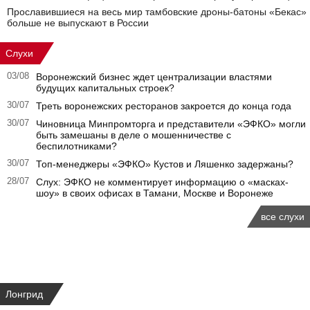
Прославившиеся на весь мир тамбовские дроны-батоны «Бекас»
больше не выпускают в России
Слухи
03/08
Воронежский бизнес ждет централизации властями
будущих капитальных строек?
30/07
Треть воронежских ресторанов закроется до конца года
30/07
Чиновница Минпромторга и представители «ЭФКО» могли
быть замешаны в деле о мошенничестве с
беспилотниками?
30/07
Топ-менеджеры «ЭФКО» Кустов и Ляшенко задержаны?
28/07
Слух: ЭФКО не комментирует информацию о «масках-
шоу» в своих офисах в Тамани, Москве и Воронеже
все слухи
Лонгрид