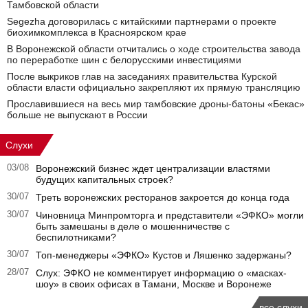
Тамбовской области
Segezha договорилась с китайскими партнерами о проекте
биохимкомплекса в Красноярском крае
В Воронежской области отчитались о ходе строительства завода
по переработке шин с белорусскими инвестициями
После выкриков глав на заседаниях правительства Курской
области власти официально закрепляют их прямую трансляцию
Прославившиеся на весь мир тамбовские дроны-батоны «Бекас»
больше не выпускают в России
Слухи
03/08
Воронежский бизнес ждет централизации властями
будущих капитальных строек?
30/07
Треть воронежских ресторанов закроется до конца года
30/07
Чиновница Минпромторга и представители «ЭФКО» могли
быть замешаны в деле о мошенничестве с
беспилотниками?
30/07
Топ-менеджеры «ЭФКО» Кустов и Ляшенко задержаны?
28/07
Слух: ЭФКО не комментирует информацию о «масках-
шоу» в своих офисах в Тамани, Москве и Воронеже
все слухи