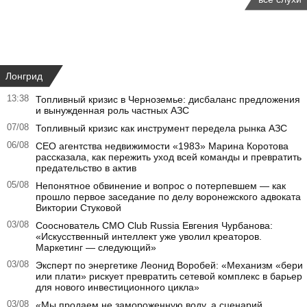
Лонгрид
13:38
Топливный кризис в Черноземье: дисбаланс предложения
и вынужденная роль частных АЗС
07/08
Топливный кризис как инструмент передела рынка АЗС
06/08
CEO агентства недвижимости «1983» Марина Коротова
рассказала, как пережить уход всей команды и превратить
предательство в актив
05/08
Непонятное обвинение и вопрос о потерпевшем — как
прошло первое заседание по делу воронежского адвоката
Виктории Стуковой
03/08
Сооснователь CMO Club Russia Евгения Чурбанова:
«Искусственный интеллект уже уволил креаторов.
Маркетинг — следующий»
03/08
Эксперт по энергетике Леонид Воробей: «Механизм «бери
или плати» рискует превратить сетевой комплекс в барьер
для нового инвестиционного цикла»
03/08
«Мы продаем не замороженную воду, а сценарий