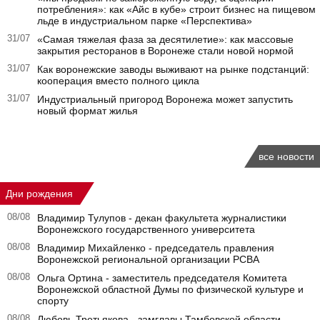
потребления»: как «Айс в кубе» строит бизнес на пищевом
льде в индустриальном парке «Перспектива»
31/07
«Самая тяжелая фаза за десятилетие»: как массовые
закрытия ресторанов в Воронеже стали новой нормой
31/07
Как воронежские заводы выживают на рынке подстанций:
кооперация вместо полного цикла
31/07
Индустриальный пригород Воронежа может запустить
новый формат жилья
все новости
Дни рождения
08/08
Владимир Тулупов - декан факультета журналистики
Воронежского государственного университета
08/08
Владимир Михайленко - председатель правления
Воронежской региональной организации РСВА
08/08
Ольга Ортина - заместитель председателя Комитета
Воронежской областной Думы по физической культуре и
спорту
08/08
Любовь Третьякова - замглавы Тамбовской области ,