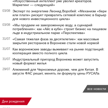
«Искусственный интеллект уже уволил креаторов.
Маркетинг — следующий»
03/08
Эксперт по энергетике Леонид Воробей: «Механизм «бери
или плати» рискует превратить сетевой комплекс в барьер
для нового инвестиционного цикла»
03/08
«Мы продаем не замороженную воду, а сценарий
потребления»: как «Айс в кубе» строит бизнес на пищевом
льде в индустриальном парке «Перспектива»
31/07
«Самая тяжелая фаза за десятилетие»: как массовые
закрытия ресторанов в Воронеже стали новой нормой
31/07
Как воронежские заводы выживают на рынке подстанций:
кооперация вместо полного цикла
31/07
Индустриальный пригород Воронежа может запустить
новый формат жилья
29/07
Алюминий для Черноземья дороже, чем для Китая. В
августе ФАС решит, менять ли формулу цены РУСАЛа
все новости
Дни рождения