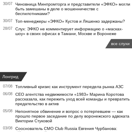
30/07
Чиновница Минпромторга и представители «ЭФКО» могли
быть замешаны в деле о мошенничестве с
беспилотниками?
30/07
Топ-менеджеры «ЭФКО» Кустов и Ляшенко задержаны?
28/07
Слух: ЭФКО не комментирует информацию о «масках-
шоу» в своих офисах в Тамани, Москве и Воронеже
все слухи
Лонгрид
07/08
Топливный кризис как инструмент передела рынка АЗС
06/08
CEO агентства недвижимости «1983» Марина Коротова
рассказала, как пережить уход всей команды и превратить
предательство в актив
05/08
Непонятное обвинение и вопрос о потерпевшем — как
прошло первое заседание по делу воронежского адвоката
Виктории Стуковой
03/08
Сооснователь CMO Club Russia Евгения Чурбанова: