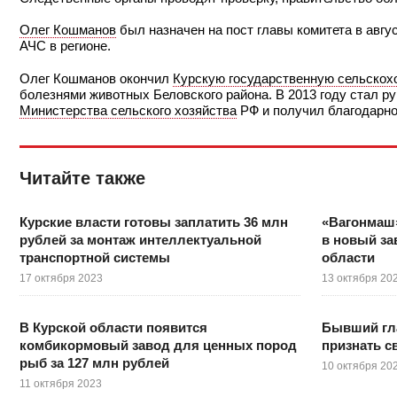
Олег Кошманов
был назначен на пост главы комитета в авгу
АЧС в регионе.
Олег Кошманов окончил
Курскую государственную сельскох
болезнями животных Беловского района. В 2013 году стал р
Министерства сельского хозяйства
РФ и получил благодарно
Читайте также
Курские власти готовы заплатить 36 млн
«Вагонмаш»
рублей за монтаж интеллектуальной
в новый за
транспортной системы
области
17 октября 2023
13 октября 20
В Курской области появится
Бывший гла
комбикормовый завод для ценных пород
признать с
рыб за 127 млн рублей
10 октября 20
11 октября 2023