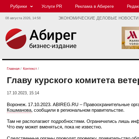
Рубрики
Услуги PR
Реклама в Абиреге
Редак
08 августа 2026,
14:58
ЭКОНОМИЧЕСКИЕ ДЕЛОВЫЕ НОВОСТИ
Главная
/
Контекст
/
Главу курского комитета вет
17.10.2023, 15:14
Воронеж. 17.10.2023. ABIREG.RU – Правоохранительные орг
Кошманова
, сообщили в региональном правительстве.
Там не располагают подробностями. Ограничились лишь инф
Что ему может вменяться, пока не известно.
Следственные органы проводят проверку, правительство обл