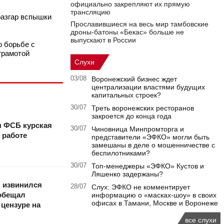
официально закрепляют их прямую
трансляцию
разгар вспышки
Прославившиеся на весь мир тамбовские
дроны-батоны «Бекас» больше не
выпускают в России
о борьбе с
грамотой
Слухи
03/08
Воронежский бизнес ждет
централизации властями будущих
капитальных строек?
30/07
Треть воронежских ресторанов
закроется до конца года
ы ФСБ курская
30/07
Чиновница Минпромторга и
 работе
представители «ЭФКО» могли быть
замешаны в деле о мошенничестве с
беспилотниками?
30/07
Топ-менеджеры «ЭФКО» Кустов и
Ляшенко задержаны?
 извинился
28/07
Слух: ЭФКО не комментирует
ообещал
информацию о «масках-шоу» в своих
офисах в Тамани, Москве и Воронеже
 цензуре на
все слухи