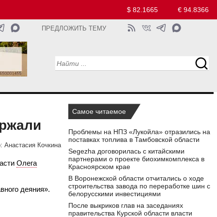
$ 82.1665
€ 94.8366
ПРЕДЛОЖИТЬ ТЕМУ
Самое читаемое
ержали
Проблемы на НПЗ «Лукойла» отразились на
поставках топлива в Тамбовской области
:
Анастасия Кочкина
Segezha договорилась с китайскими
партнерами о проекте биохимкомплекса в
ласти
Олега
Красноярском крае
В Воронежской области отчитались о ходе
строительства завода по переработке шин с
вного деяния».
белорусскими инвестициями
После выкриков глав на заседаниях
правительства Курской области власти