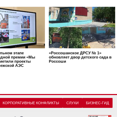
альном этапе
«Россошанское ДРСУ № 1»
дной премии «Мы
обновляет двор детского сада в
тметили проекты
Россоши
ежской АЭС
КОРПОРАТИВНЫЕ КОНФЛИКТЫ
СЛУХИ
БИЗНЕС-ГИД