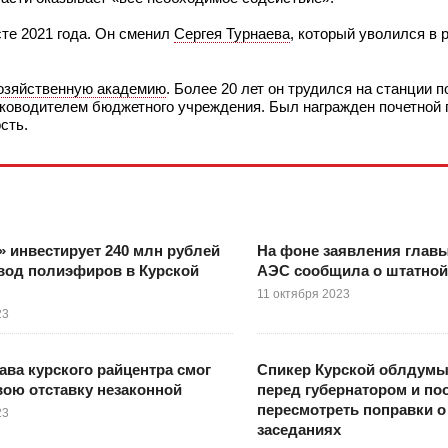
сте 2021 года. Он сменил
Сергея Турнаева
, который уволился в 
озяйственную академию
. Более 20 лет он трудился на станции п
уководителем бюджетного учреждения. Был награжден почетной 
сть.
 инвестирует 240 млн рублей
На фоне заявления глав
вод полиэфиров в Курской
АЭС сообщила о штатной
11 октября 2023
23
ва курского райцентра смог
Спикер Курской облдумы
вою отставку незаконной
перед губернатором и п
пересмотреть поправки о
23
заседаниях