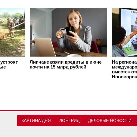
оустроят
Липчане взяли кредиты в июне
На регион
вые
почти на 15 млрд рублей
междунаро
вместе» о
Нововорон
КАРТИНА ДНЯ
ЛОНГРИД
ДЕЛОВЫЕ НОВОСТИ