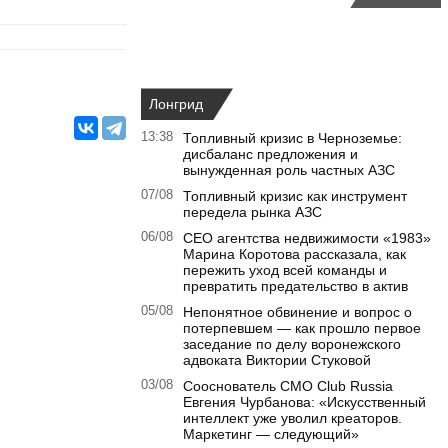
Лонгрид
13:38
Топливный кризис в Черноземье:
дисбаланс предложения и
вынужденная роль частных АЗС
07/08
Топливный кризис как инструмент
передела рынка АЗС
06/08
CEO агентства недвижимости «1983»
Марина Коротова рассказала, как
пережить уход всей команды и
превратить предательство в актив
05/08
Непонятное обвинение и вопрос о
потерпевшем — как прошло первое
заседание по делу воронежского
адвоката Виктории Стуковой
03/08
Сооснователь CMO Club Russia
Евгения Чурбанова: «Искусственный
интеллект уже уволил креаторов.
Маркетинг — следующий»