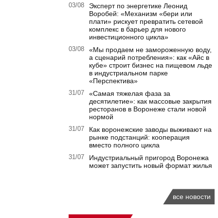
03/08
Эксперт по энергетике Леонид
Воробей: «Механизм «бери или
плати» рискует превратить сетевой
комплекс в барьер для нового
инвестиционного цикла»
03/08
«Мы продаем не замороженную воду,
а сценарий потребления»: как «Айс в
кубе» строит бизнес на пищевом льде
в индустриальном парке
«Перспектива»
31/07
«Самая тяжелая фаза за
десятилетие»: как массовые закрытия
ресторанов в Воронеже стали новой
нормой
31/07
Как воронежские заводы выживают на
рынке подстанций: кооперация
вместо полного цикла
31/07
Индустриальный пригород Воронежа
может запустить новый формат жилья
все новости