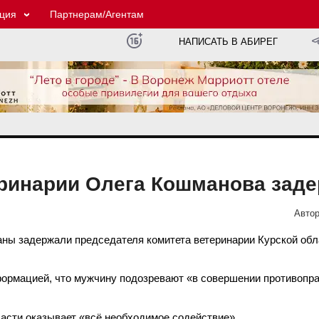
ция
Партнерам/Агентам
НАПИСАТЬ В АБИРЕГ
еринарии Олега Кошманова зад
Автор
аны задержали председателя комитета ветеринарии Курской об
ормацией, что мужчину подозревают «в совершении противопра
асти оказывает «всё необходимое содействие».