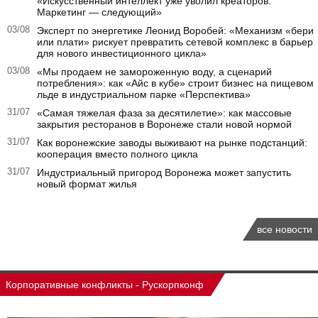
«Искусственный интеллект уже уволил креаторов.
Маркетинг — следующий»
03/08
Эксперт по энергетике Леонид Воробей: «Механизм «бери
или плати» рискует превратить сетевой комплекс в барьер
для нового инвестиционного цикла»
03/08
«Мы продаем не замороженную воду, а сценарий
потребления»: как «Айс в кубе» строит бизнес на пищевом
льде в индустриальном парке «Перспектива»
31/07
«Самая тяжелая фаза за десятилетие»: как массовые
закрытия ресторанов в Воронеже стали новой нормой
31/07
Как воронежские заводы выживают на рынке подстанций:
кооперация вместо полного цикла
31/07
Индустриальный пригород Воронежа может запустить
новый формат жилья
все новости
Корпоративные конфликты - Рускорпконф