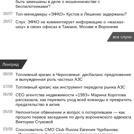
быть замешаны в деле о мошенничестве с
беспилотниками?
30/07
Топ-менеджеры «ЭФКО» Кустов и Ляшенко задержаны?
28/07
Слух: ЭФКО не комментирует информацию о «масках-
шоу» в своих офисах в Тамани, Москве и Воронеже
все слухи
Лонгрид
08/08
Топливный кризис в Черноземье: дисбаланс предложения
и вынужденная роль частных АЗС
07/08
Топливный кризис как инструмент передела рынка АЗС
06/08
CEO агентства недвижимости «1983» Марина Коротова
рассказала, как пережить уход всей команды и превратить
предательство в актив
05/08
Непонятное обвинение и вопрос о потерпевшем — как
прошло первое заседание по делу воронежского адвоката
Виктории Стуковой
03/08
Сооснователь CMO Club Russia Евгения Чурбанова: