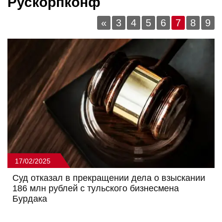
Рускорпконф
«
3
4
5
6
7
8
9
17/02/2025
Суд отказал в прекращении дела о взыскании
186 млн рублей с тульского бизнесмена
Бурдака