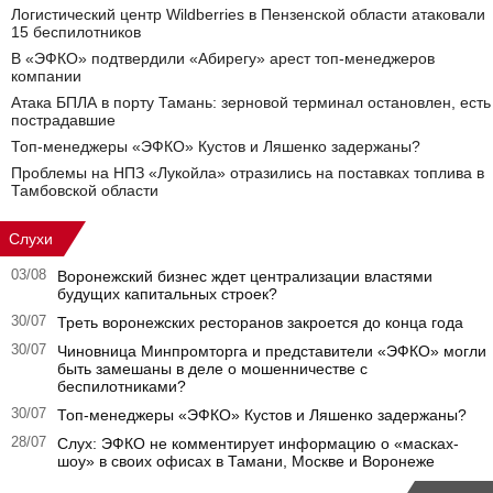
Логистический центр Wildberries в Пензенской области атаковали
15 беспилотников
В «ЭФКО» подтвердили «Абирегу» арест топ-менеджеров
компании
Атака БПЛА в порту Тамань: зерновой терминал остановлен, есть
пострадавшие
Топ-менеджеры «ЭФКО» Кустов и Ляшенко задержаны?
Проблемы на НПЗ «Лукойла» отразились на поставках топлива в
Тамбовской области
Слухи
03/08
Воронежский бизнес ждет централизации властями
будущих капитальных строек?
30/07
Треть воронежских ресторанов закроется до конца года
30/07
Чиновница Минпромторга и представители «ЭФКО» могли
быть замешаны в деле о мошенничестве с
беспилотниками?
30/07
Топ-менеджеры «ЭФКО» Кустов и Ляшенко задержаны?
28/07
Слух: ЭФКО не комментирует информацию о «масках-
шоу» в своих офисах в Тамани, Москве и Воронеже