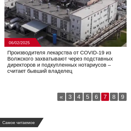
06/02/2025
Производителя лекарства от COVID-19 из
Волжского захватывают через подставных
директоров и подкупленных нотариусов –
считает бывший владелец
«
3
4
5
6
7
8
9
Самое читаемое