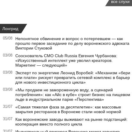
все слухи
Лонгрид
05/08
Непонятное обвинение и вопрос о потерпевшем — как
прошло первое заседание по делу воронежского адвоката
Виктории Стуковой
03/08
Сооснователь CMO Club Russia Евгения Чурбанова:
«Искусственный интеллект уже уволил креаторов.
Маркетинг — следующий»
03/08
Эксперт по энергетике Леонид Воробей: «Механизм «бери
или плати» рискует превратить сетевой комплекс в барьер
для нового инвестиционного цикла»
03/08
«Мы продаем не замороженную воду, а сценарий
потребления»: как «Айс в кубе» строит бизнес на пищевом
льде в индустриальном парке «Перспектива»
31/07
«Самая тяжелая фаза за десятилетие»: как массовые
закрытия ресторанов в Воронеже стали новой нормой
31/07
Как воронежские заводы выживают на рынке подстанций:
кооперация вместо полного цикла
31/07
Индустриальный пригород Воронежа может запустить