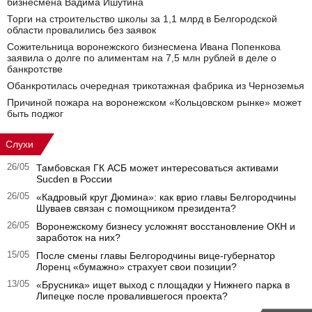
бизнесмена Вадима Ишутина
Торги на строительство школы за 1,1 млрд в Белгородской
области провалились без заявок
Сожительница воронежского бизнесмена Ивана Попенкова
заявила о долге по алиментам на 7,5 млн рублей в деле о
банкротстве
Обанкротилась очередная трикотажная фабрика из Черноземья
Причиной пожара на воронежском «Кольцовском рынке» может
быть поджог
Слухи
26/05
Тамбовская ГК АСБ может интересоваться активами
Sucden в России
26/05
«Кадровый круг Дюмина»: как врио главы Белгородчины
Шуваев связан с помощником президента?
26/05
Воронежскому бизнесу усложнят восстановление ОКН и
заработок на них?
15/05
После смены главы Белгородчины вице-губернатор
Лоренц «бумажно» страхует свои позиции?
13/05
«Брусника» ищет выход с площадки у Нижнего парка в
Липецке после провалившегося проекта?