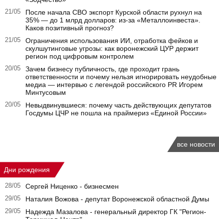
21/05
После начала СВО экспорт Курской области рухнул на
35% — до 1 млрд долларов: из-за «Металлоинвеста».
Каков позитивный прогноз?
21/05
Ограничения использования ИИ, отработка фейков и
скулшутинговые угрозы: как воронежский ЦУР держит
регион под цифровым контролем
20/05
Зачем бизнесу публичность, где проходит грань
ответственности и почему нельзя игнорировать неудобные
медиа — интервью с легендой российского PR Игорем
Минтусовым
20/05
Невыдвинувшиеся: почему часть действующих депутатов
Госдумы ЦЧР не пошла на праймериз «Единой России»
все новости
Дни рождения
28/05
Сергей Ниценко - бизнесмен
29/05
Наталия Вожова - депутат Воронежской областной Думы
29/05
Надежда Мазалова - генеральный директор ГК "Регион-