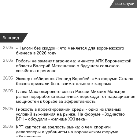
все слухи
Лонгрид
27/05
«Налоги без скидок»: что меняется для воронежского
бизнеса в 2026 году
27/05
Роботы не заменят агронома: министр АПК Воронежской
области Валерий Мелещенко о будущем сельского
хозяйства в регионе
26/05
Эксперт «Абирега» Леонид Воробей: «На форуме Столля
бизнес призвали быть внимательнее к кадрам»
26/05
Глава Масложирового союза России Михаил Мальцев:
рынок переработки масличных переходит от наращивания
мощностей к борьбе за эффективность
25/05
Гибкость в проектировании среды - одно из главных
условий выживания на рынке. На форуме «Зодчество
ВРН» обсудили «жилище XXI века»
25/05
КРТ как тест на зрелость рынка: о чем спорили
девелоперы и урбанисты на воронежском форуме
«Зодчество»