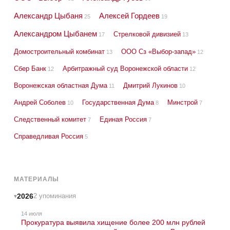
Александр Цыбаня
Алексей Гордеев
25
19
Александром Цыбанем
Стрелковой дивизией
17
13
Домостроительный комбинат
ООО Сз «Выбор-запад»
13
12
Сбер Банк
Арбитражный суд Воронежской области
12
12
Воронежская областная Дума
Дмитрий Лукинов
11
10
Андрей Соболев
Государственная Дума
Минстрой
10
8
7
Следственный комитет
Единая Россия
7
7
Справедливая Россия
5
МАТЕРИАЛЫ
2026
2 упоминания
14 июля
Прокуратура выявила хищение более 200 млн рублей