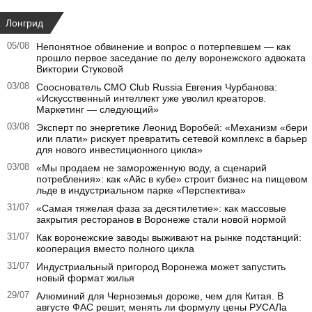
Лонгрид
05/08
Непонятное обвинение и вопрос о потерпевшем — как
прошло первое заседание по делу воронежского адвоката
Виктории Стуковой
03/08
Сооснователь CMO Club Russia Евгения Чурбанова:
«Искусственный интеллект уже уволил креаторов.
Маркетинг — следующий»
03/08
Эксперт по энергетике Леонид Воробей: «Механизм «бери
или плати» рискует превратить сетевой комплекс в барьер
для нового инвестиционного цикла»
03/08
«Мы продаем не замороженную воду, а сценарий
потребления»: как «Айс в кубе» строит бизнес на пищевом
льде в индустриальном парке «Перспектива»
31/07
«Самая тяжелая фаза за десятилетие»: как массовые
закрытия ресторанов в Воронеже стали новой нормой
31/07
Как воронежские заводы выживают на рынке подстанций:
кооперация вместо полного цикла
31/07
Индустриальный пригород Воронежа может запустить
новый формат жилья
29/07
Алюминий для Черноземья дороже, чем для Китая. В
августе ФАС решит, менять ли формулу цены РУСАЛа