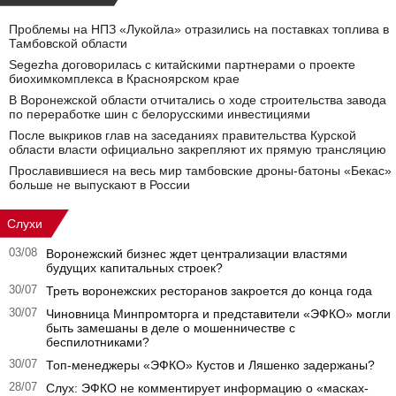
Проблемы на НПЗ «Лукойла» отразились на поставках топлива в
Тамбовской области
Segezha договорилась с китайскими партнерами о проекте
биохимкомплекса в Красноярском крае
В Воронежской области отчитались о ходе строительства завода
по переработке шин с белорусскими инвестициями
После выкриков глав на заседаниях правительства Курской
области власти официально закрепляют их прямую трансляцию
Прославившиеся на весь мир тамбовские дроны-батоны «Бекас»
больше не выпускают в России
Слухи
03/08
Воронежский бизнес ждет централизации властями
будущих капитальных строек?
30/07
Треть воронежских ресторанов закроется до конца года
30/07
Чиновница Минпромторга и представители «ЭФКО» могли
быть замешаны в деле о мошенничестве с
беспилотниками?
30/07
Топ-менеджеры «ЭФКО» Кустов и Ляшенко задержаны?
28/07
Слух: ЭФКО не комментирует информацию о «масках-