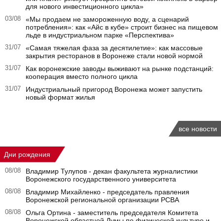
для нового инвестиционного цикла»
03/08
«Мы продаем не замороженную воду, а сценарий
потребления»: как «Айс в кубе» строит бизнес на пищевом
льде в индустриальном парке «Перспектива»
31/07
«Самая тяжелая фаза за десятилетие»: как массовые
закрытия ресторанов в Воронеже стали новой нормой
31/07
Как воронежские заводы выживают на рынке подстанций:
кооперация вместо полного цикла
31/07
Индустриальный пригород Воронежа может запустить
новый формат жилья
все новости
Дни рождения
08/08
Владимир Тулупов - декан факультета журналистики
Воронежского государственного университета
08/08
Владимир Михайленко - председатель правления
Воронежской региональной организации РСВА
08/08
Ольга Ортина - заместитель председателя Комитета
Воронежской областной Думы по физической культуре и