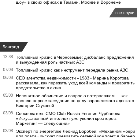
шоу» в своих офисах в Тамани, Москве и Воронеже
все слухи
Лонгрид
13:38
Топливный кризис в Черноземье: дисбаланс предложения
и вынужденная роль частных АЗС
07/08
Топливный кризис как инструмент передела рынка АЗС
06/08
CEO агентства недвижимости «1983» Марина Коротова
рассказала, как пережить уход всей команды и превратить
предательство в актив
05/08
Непонятное обвинение и вопрос о потерпевшем — как
прошло первое заседание по делу воронежского адвоката
Виктории Стуковой
03/08
Сооснователь CMO Club Russia Евгения Чурбанова:
«Искусственный интеллект уже уволил креаторов.
Маркетинг — следующий»
03/08
Эксперт по энергетике Леонид Воробей: «Механизм «бери
или плати» рискует превратить сетевой комплекс в барьер